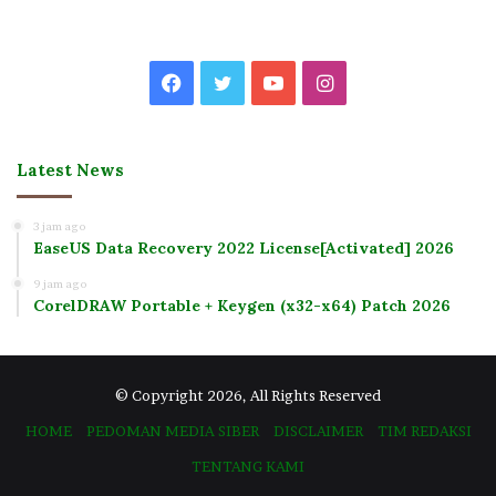
Facebook
Twitter
YouTube
Instagram
Latest News
3 jam ago
EaseUS Data Recovery 2022 License[Activated] 2026
9 jam ago
CorelDRAW Portable + Keygen (x32-x64) Patch 2026
© Copyright 2026, All Rights Reserved
HOME
PEDOMAN MEDIA SIBER
DISCLAIMER
TIM REDAKSI
TENTANG KAMI