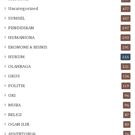
Uncategorized
477
SUMSEL
457
PENDIDIKAN
297
HUMANIORA
293
EKONOMI & BISNIS
291
HUKUM
225
OLAHRAGA
221
OKUS
136
POLITIK
119
OKI
96
MUBA
96
RELIGI
87
OGAN ILIR
83
ADVERTORIAL
76