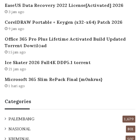
EaseUS Data Recovery 2022 License[Activated] 2026
3 jam ago
CorelDRAW Portable + Keygen (x32-x64) Patch 2026
9 jam ago
Office 365 Pro Plus Lifetime Activated Build Updated
Torrent Dow𝚗l𝚘аd
15 jam ago
Ice Skater 2026 Full4K DDP5.1 torrent
21 jam ago
Microsoft 365 Slim RePack Final {m0nkrus}
1 hari ago
Categories
PALEMBANG
1,679
NASIONAL
801
KRIMINAL
507