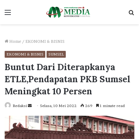
Menu
S
fo
Home
/
EKONOMI & BISNIS
EKONOMI & BISNIS
SUMSEL
Buntut Dari Diterapkanya
ETLE,Pendapatan PKB Sumsel
Meningkat 10 Persen
Send
Redaksi
Selasa, 10 Mei 2022
269
1 minute read
an
email