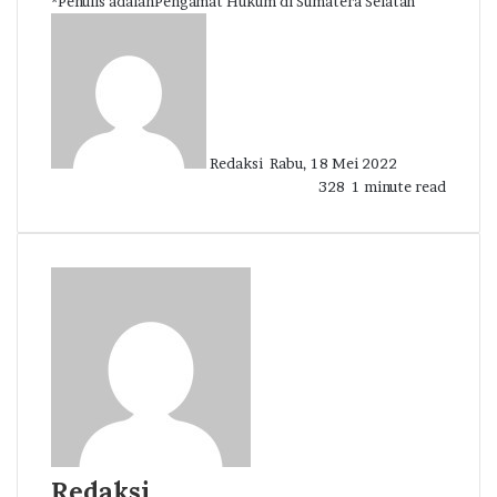
*Penulis adalahPengamat Hukum di Sumatera Selatan
Send
an
email
Redaksi
Rabu, 18 Mei 2022
328
1 minute read
Redaksi