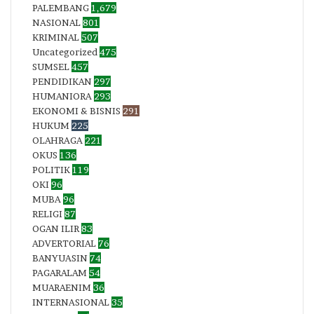
PALEMBANG
1,679
NASIONAL
801
KRIMINAL
507
Uncategorized
475
SUMSEL
457
PENDIDIKAN
297
HUMANIORA
293
EKONOMI & BISNIS
291
HUKUM
225
OLAHRAGA
221
OKUS
136
POLITIK
119
OKI
96
MUBA
96
RELIGI
87
OGAN ILIR
83
ADVERTORIAL
76
BANYUASIN
74
PAGARALAM
54
MUARAENIM
36
INTERNASIONAL
35