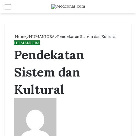
Menu
S
fo
Home
/
HUMANIORA
/
Pendekatan Sistem dan Kultural
HUMANIORA
Pendekatan
Sistem dan
Kultural
Send
an
email