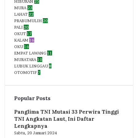
HIBURAN
25
MURA
23
LAHAT
22
PRABUMULIH
20
PALI
20
OKUT
17
KALAM
16
OKU
16
EMPAT LAWANG
11
MURATARA
10
LUBUK LINGGAU
8
OTOMOTIF
7
Popular Posts
Panglima TNI Mutasi 33 Perwira Tinggi
TNI Angkatan Laut, Ini Daftar
Lengkapnya
Sabtu, 20 Januari 2024