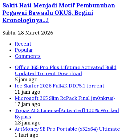
Sakit Hati Menjadi Motif Pembunuhan
Pegawai Bawaslu OKUS, Begini
Kronologinya…!
Sabtu, 28 Maret 2026
Recent
Popular
Comments
Office 365 Pro Plus Lifetime Activated Build
Updated Torrent Dow𝚗l𝚘аd
5 jam ago
Ice Skater 2026 Full4K DDP5.1 torrent
11 jam ago
Microsoft 365 Slim RePack Final {m0nkrus}
17 jam ago
Topaz AI 5 License[Activated] 100% Worked
Bypass
23 jam ago
ArtMoney SE Pro Portable (x32x64) Ultimate
1 hari ago