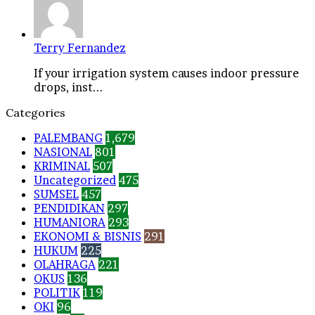
Terry Fernandez
If your irrigation system causes indoor pressure
drops, inst...
Categories
PALEMBANG
1,679
NASIONAL
801
KRIMINAL
507
Uncategorized
475
SUMSEL
457
PENDIDIKAN
297
HUMANIORA
293
EKONOMI & BISNIS
291
HUKUM
225
OLAHRAGA
221
OKUS
136
POLITIK
119
OKI
96