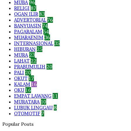
MUBA
96
RELIGI
87
OGAN ILIR
83
ADVERTORIAL
76
BANYUASIN
74
PAGARALAM
54
MUARAENIM
36
INTERNASIONAL
35
HIBURAN
25
MURA
23
LAHAT
22
PRABUMULIH
20
PALI
20
OKUT
17
KALAM
16
OKU
16
EMPAT LAWANG
11
MURATARA
10
LUBUK LINGGAU
8
OTOMOTIF
7
Popular Posts