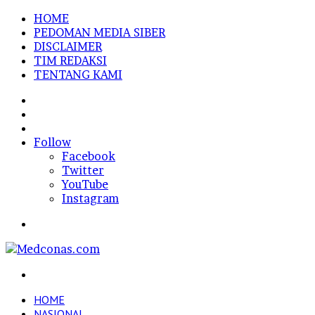
HOME
PEDOMAN MEDIA SIBER
DISCLAIMER
TIM REDAKSI
TENTANG KAMI
Sidebar
Random
Article
Log
In
Follow
Facebook
Twitter
YouTube
Instagram
Menu
Search
for
HOME
NASIONAL