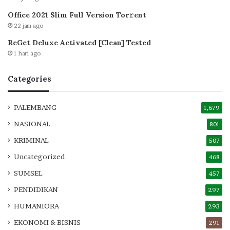
Office 2021 Slim Full Version Tor𝚛ent
22 jam ago
ReGet Deluxe Activated [Clean] Tested
1 hari ago
Categories
PALEMBANG
1,679
NASIONAL
801
KRIMINAL
507
Uncategorized
468
SUMSEL
457
PENDIDIKAN
297
HUMANIORA
293
EKONOMI & BISNIS
291