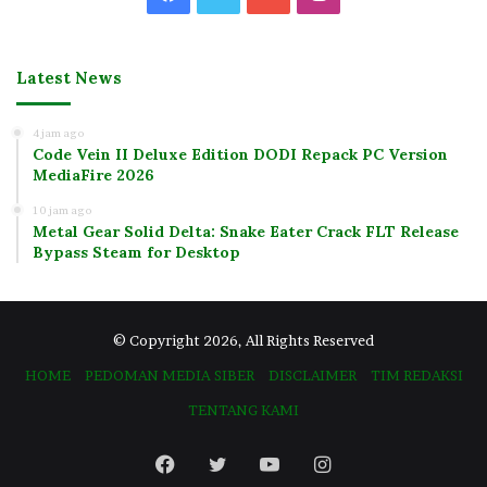
Latest News
4 jam ago
Code Vein II Deluxe Edition DODI Repack PC Version
MediaFire 2026
10 jam ago
Metal Gear Solid Delta: Snake Eater Crack FLT Release
Bypass Steam for Desktop
© Copyright 2026, All Rights Reserved
HOME
PEDOMAN MEDIA SIBER
DISCLAIMER
TIM REDAKSI
TENTANG KAMI
Facebook
Twitter
YouTube
Instagram