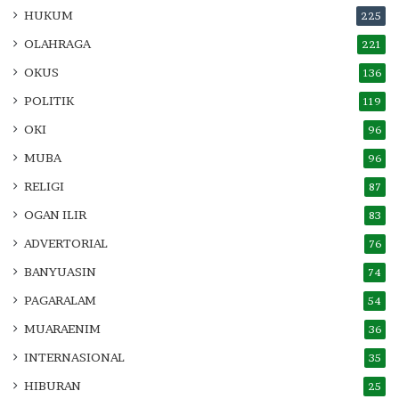
HUKUM
225
OLAHRAGA
221
OKUS
136
POLITIK
119
OKI
96
MUBA
96
RELIGI
87
OGAN ILIR
83
ADVERTORIAL
76
BANYUASIN
74
PAGARALAM
54
MUARAENIM
36
INTERNASIONAL
35
HIBURAN
25