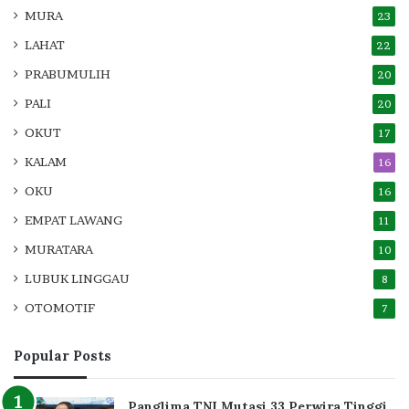
MURA
23
LAHAT
22
PRABUMULIH
20
PALI
20
OKUT
17
KALAM
16
OKU
16
EMPAT LAWANG
11
MURATARA
10
LUBUK LINGGAU
8
OTOMOTIF
7
Popular Posts
Panglima TNI Mutasi 33 Perwira Tinggi