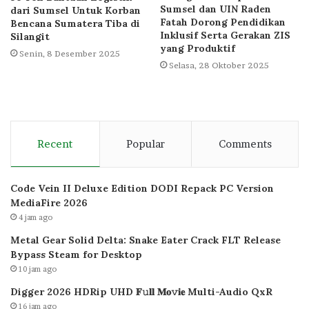
Sumsel dan UIN Raden
dari Sumsel Untuk Korban
Fatah Dorong Pendidikan
Bencana Sumatera Tiba di
Inklusif Serta Gerakan ZIS
Silangit
yang Produktif
Senin, 8 Desember 2025
Selasa, 28 Oktober 2025
Recent
Popular
Comments
Code Vein II Deluxe Edition DODI Repack PC Version
MediaFire 2026
4 jam ago
Metal Gear Solid Delta: Snake Eater Crack FLT Release
Bypass Steam for Desktop
10 jam ago
Digger 2026 HDRip UHD 𝐅𝚞𝐥𝐥 𝐌𝐨𝚟𝐢𝐞 Multi-Audio QxR
16 jam ago