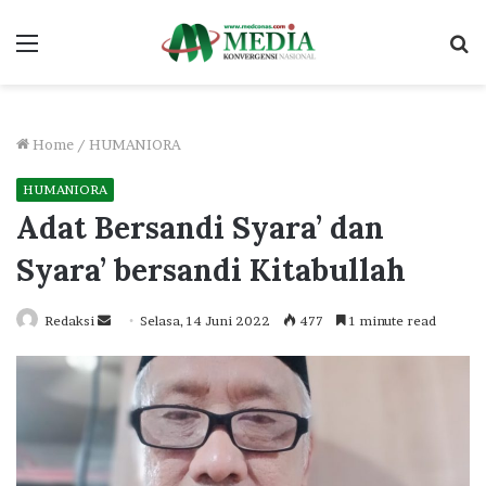
Menu
S
fo
Home
/
HUMANIORA
HUMANIORA
Adat Bersandi Syara’ dan
Syara’ bersandi Kitabullah
Send
Redaksi
Selasa, 14 Juni 2022
477
1 minute read
an
email