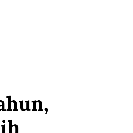
ahun,
ih