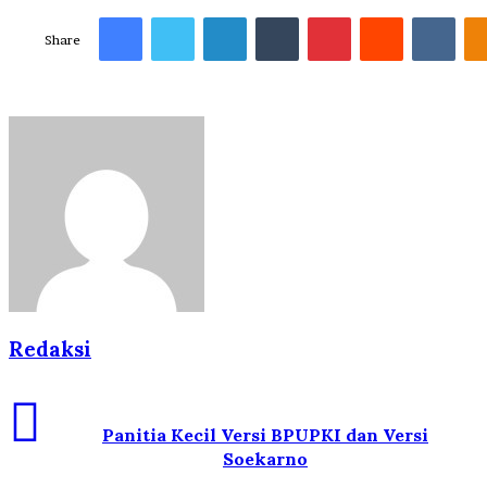
Facebook
Twitter
LinkedIn
Tumblr
Pinterest
Reddit
VKo
Share
Redaksi
Panitia Kecil Versi BPUPKI dan Versi
Soekarno