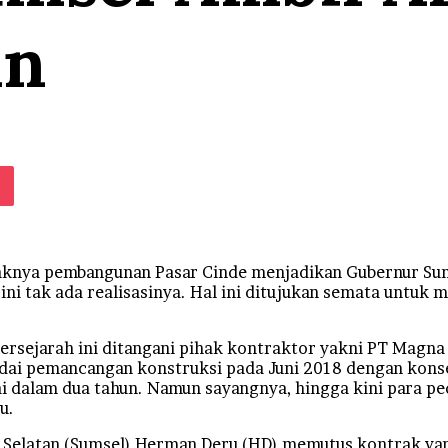
an
e
klassniki
Pocket
nya pembangunan Pasar Cinde menjadikan Gubernur Sum
ni tak ada realisasinya. Hal ini ditujukan semata untuk
ersejarah ini ditangani pihak kontraktor yakni PT Magna
ndai pemancangan konstruksi pada Juni 2018 dengan kon
ai dalam dua tahun. Namun sayangnya, hingga kini para p
u.
 Selatan (Sumsel) Herman Deru (HD) memutus kontrak yan