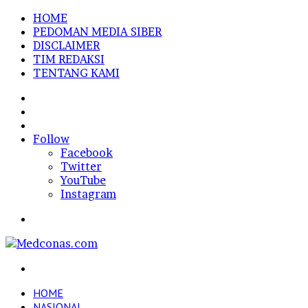
HOME
PEDOMAN MEDIA SIBER
DISCLAIMER
TIM REDAKSI
TENTANG KAMI
Sidebar
Random
Article
Log
In
Follow
Facebook
Twitter
YouTube
Instagram
Menu
Search
for
HOME
NASIONAL