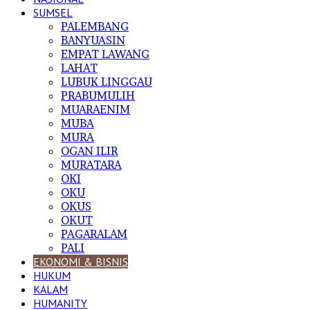
SUMSEL
PALEMBANG
BANYUASIN
EMPAT LAWANG
LAHAT
LUBUK LINGGAU
PRABUMULIH
MUARAENIM
MUBA
MURA
OGAN ILIR
MURATARA
OKI
OKU
OKUS
OKUT
PAGARALAM
PALI
EKONOMI & BISNIS
HUKUM
KALAM
HUMANITY