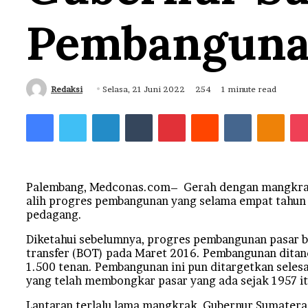
Pembangun
Send
Redaksi
Selasa, 21 Juni 2022
254
1 minute read
an
Facebook
Twitter
LinkedIn
Tumblr
Pinterest
Reddit
VKontakt
Odno
email
Palembang, Medconas.com– Gerah dengan mangkrak
alih progres pembangunan yang selama empat tahun i
pedagang.
Diketahui sebelumnya, progres pembangunan pasar b
transfer (BOT) pada Maret 2016. Pembangunan dita
1.500 tenan. Pembangunan ini pun ditargetkan seles
yang telah membongkar pasar yang ada sejak 1957 it
Lantaran terlalu lama mangkrak, Gubernur Sumatera