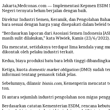
Jakarta,Medconas.com — Implementasi Kepmen ESDM N
Negeri ternyata belum berjalan dengan baik.
Direktur Industri Semen, Keramik, dan Pengolahan Bah
bara sesuai dengan harga yang disepakati dalam beleid t
“Berdasarkan laporan dari Asosiasi Semen Indonesia [A
masih sulit dilakukan,” kata Wiwiek, Kamis (23/6/2022)
Dia mencatat, setidaknya terdapat lima kendala yang m
dikontak oleh pelaku industri terkait.
Kedua, biaya produksi batu bara lebih tinggi diband
Ketiga, kuota
domestic market obligation
(DMO) sudah ter
informasi tentang pemasok tidak jelas.
Sebelumnya, dilansir
bisnis.com
, Kemenperin mencatat tot
ton.
Di antara sejumlah industri pengolahan non migas peng
Berdasarkan catatan Kementerian ESDM, rencana kebutuhan 