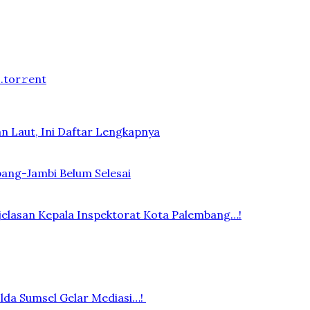
.tоr𝚛еnt
n Laut, Ini Daftar Lengkapnya
bang-Jambi Belum Selesai
elasan Kepala Inspektorat Kota Palembang…!
lda Sumsel Gelar Mediasi…!