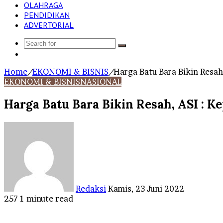
OLAHRAGA
PENDIDIKAN
ADVERTORIAL
Search
Log
for
In
Home
/
EKONOMI & BISNIS
/
Harga Batu Bara Bikin Resah
EKONOMI & BISNIS
NASIONAL
Harga Batu Bara Bikin Resah, ASI : 
Send
an
email
Redaksi
Kamis, 23 Juni 2022
257
1 minute read
Facebook
Twitter
LinkedIn
Tumblr
Pinterest
Reddit
VKontakte
Odnoklassniki
Pocket