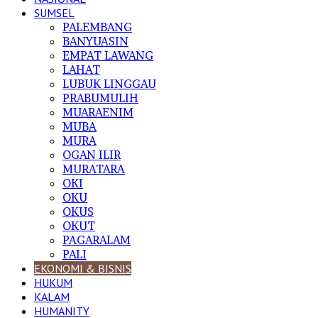
SUMSEL
PALEMBANG
BANYUASIN
EMPAT LAWANG
LAHAT
LUBUK LINGGAU
PRABUMULIH
MUARAENIM
MUBA
MURA
OGAN ILIR
MURATARA
OKI
OKU
OKUS
OKUT
PAGARALAM
PALI
EKONOMI & BISNIS
HUKUM
KALAM
HUMANITY