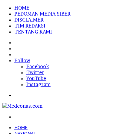
HOME
PEDOMAN MEDIA SIBER
DISCLAIMER
TIM REDAKSI
TENTANG KAMI
Sidebar
Random
Article
Log
In
Follow
Facebook
Twitter
YouTube
Instagram
Menu
Search
for
HOME
NASIONAL