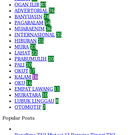
OGAN ILIR
83
ADVERTORIAL
76
BANYUASIN
74
PAGARALAM
54
MUARAENIM
36
INTERNASIONAL
35
HIBURAN
25
MURA
23
LAHAT
22
PRABUMULIH
20
PALI
20
OKUT
17
KALAM
16
OKU
16
EMPAT LAWANG
11
MURATARA
10
LUBUK LINGGAU
8
OTOMOTIF
7
Popular Posts
Panglima TNI Mutasi 33 Perwira Tinggi TNI