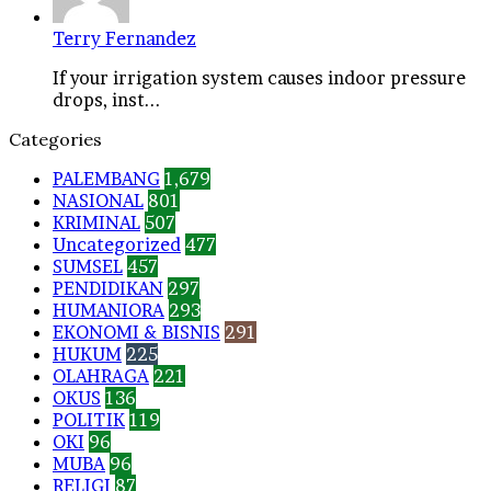
Terry Fernandez
If your irrigation system causes indoor pressure
drops, inst...
Categories
PALEMBANG
1,679
NASIONAL
801
KRIMINAL
507
Uncategorized
477
SUMSEL
457
PENDIDIKAN
297
HUMANIORA
293
EKONOMI & BISNIS
291
HUKUM
225
OLAHRAGA
221
OKUS
136
POLITIK
119
OKI
96
MUBA
96
RELIGI
87