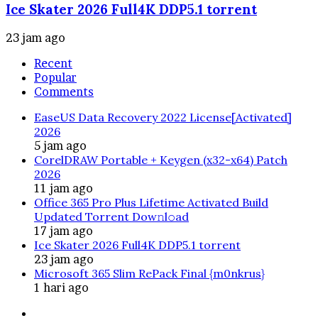
Ice Skater 2026 Full4K DDP5.1 torrent
23 jam ago
Recent
Popular
Comments
EaseUS Data Recovery 2022 License[Activated]
2026
5 jam ago
CorelDRAW Portable + Keygen (x32-x64) Patch
2026
11 jam ago
Office 365 Pro Plus Lifetime Activated Build
Updated Torrent Dow𝚗l𝚘аd
17 jam ago
Ice Skater 2026 Full4K DDP5.1 torrent
23 jam ago
Microsoft 365 Slim RePack Final {m0nkrus}
1 hari ago