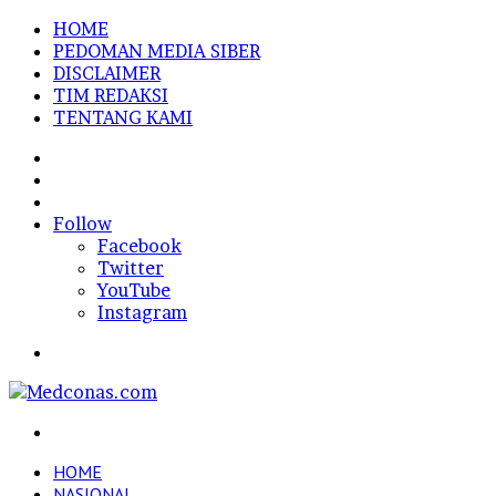
HOME
PEDOMAN MEDIA SIBER
DISCLAIMER
TIM REDAKSI
TENTANG KAMI
Sidebar
Random
Article
Log
In
Follow
Facebook
Twitter
YouTube
Instagram
Menu
Search
for
HOME
NASIONAL