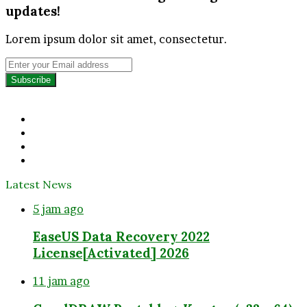
updates!
Lorem ipsum dolor sit amet, consectetur.
Enter
your
Email
address
Facebook
Twitter
YouTube
Instagram
Latest News
5 jam ago
EaseUS Data Recovery 2022
License[Activated] 2026
11 jam ago