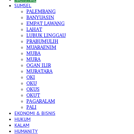
SUMSEL
PALEMBANG
BANYUASIN
EMPAT LAWANG
LAHAT
LUBUK LINGGAU
PRABUMULIH
MUARAENIM
MUBA
MURA
OGAN ILIR
MURATARA
OKI
OKU
OKUS
OKUT
PAGARALAM
PALI
EKONOMI & BISNIS
HUKUM
KALAM
HUMANITY