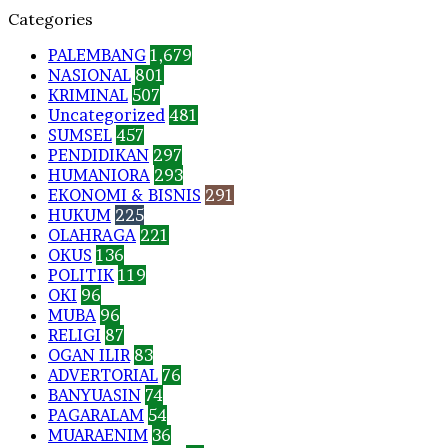
Categories
PALEMBANG
1,679
NASIONAL
801
KRIMINAL
507
Uncategorized
481
SUMSEL
457
PENDIDIKAN
297
HUMANIORA
293
EKONOMI & BISNIS
291
HUKUM
225
OLAHRAGA
221
OKUS
136
POLITIK
119
OKI
96
MUBA
96
RELIGI
87
OGAN ILIR
83
ADVERTORIAL
76
BANYUASIN
74
PAGARALAM
54
MUARAENIM
36