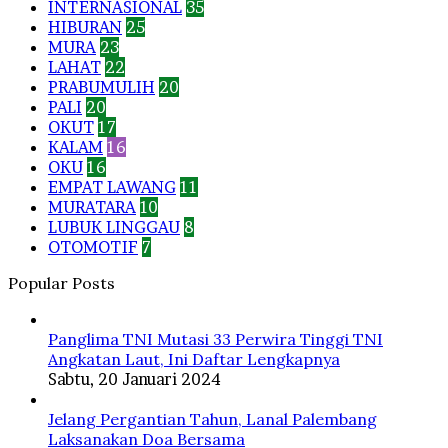
INTERNASIONAL
35
HIBURAN
25
MURA
23
LAHAT
22
PRABUMULIH
20
PALI
20
OKUT
17
KALAM
16
OKU
16
EMPAT LAWANG
11
MURATARA
10
LUBUK LINGGAU
8
OTOMOTIF
7
Popular Posts
Panglima TNI Mutasi 33 Perwira Tinggi TNI
Angkatan Laut, Ini Daftar Lengkapnya
Sabtu, 20 Januari 2024
Jelang Pergantian Tahun, Lanal Palembang
Laksanakan Doa Bersama