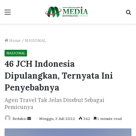
Menu
S
fo
Home
/
NASIONAL
NASIONAL
46 JCH Indonesia
Dipulangkan, Ternyata Ini
Penyebabnya
Agen Travel Tak Jelas Disebut Sebagai
Pemicunya
Send
Redaksi
Minggu, 3 Juli 2022
342
1 minute read
an
email