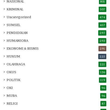
NASIONAL
801
KRIMINAL
507
Uncategorized
474
SUMSEL
457
PENDIDIKAN
297
HUMANIORA
293
EKONOMI & BISNIS
291
HUKUM
225
OLAHRAGA
221
OKUS
136
POLITIK
119
OKI
96
MUBA
96
RELIGI
87