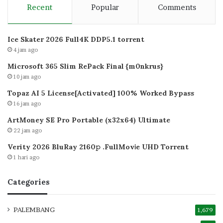
Recent
Popular
Comments
Ice Skater 2026 Full4K DDP5.1 torrent
4 jam ago
Microsoft 365 Slim RePack Final {m0nkrus}
10 jam ago
Topaz AI 5 License[Activated] 100% Worked Bypass
16 jam ago
ArtMoney SE Pro Portable (x32x64) Ultimate
22 jam ago
Verity 2026 BluRay 2160𝚙 .FullMov𝗂e UHD Torrent
1 hari ago
Categories
PALEMBANG
1,679