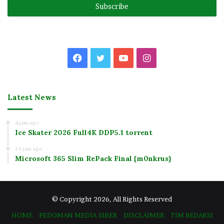
address
Facebook
Twitter
YouTube
Instagram
Latest News
4 jam ago
Ice Skater 2026 Full4K DDP5.1 torrent
10 jam ago
Microsoft 365 Slim RePack Final {m0nkrus}
© Copyright 2026, All Rights Reserved
HOME
PEDOMAN MEDIA SIBER
DISCLAIMER
TIM REDAKSI