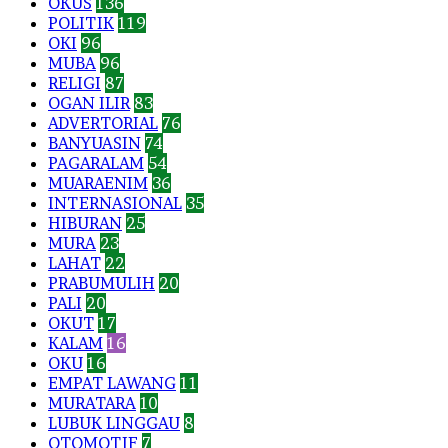
OKUS
136
POLITIK
119
OKI
96
MUBA
96
RELIGI
87
OGAN ILIR
83
ADVERTORIAL
76
BANYUASIN
74
PAGARALAM
54
MUARAENIM
36
INTERNASIONAL
35
HIBURAN
25
MURA
23
LAHAT
22
PRABUMULIH
20
PALI
20
OKUT
17
KALAM
16
OKU
16
EMPAT LAWANG
11
MURATARA
10
LUBUK LINGGAU
8
OTOMOTIF
7