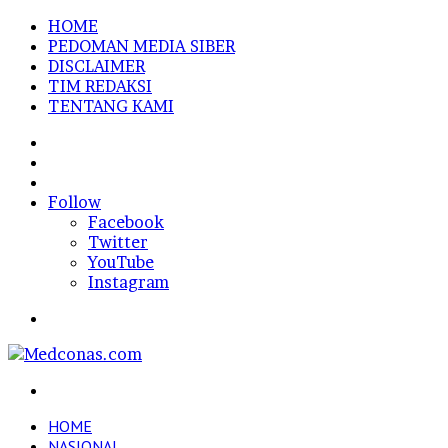
HOME
PEDOMAN MEDIA SIBER
DISCLAIMER
TIM REDAKSI
TENTANG KAMI
Sidebar
Random
Article
Log
In
Follow
Facebook
Twitter
YouTube
Instagram
Menu
Search
for
HOME
NASIONAL