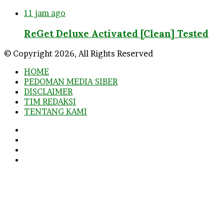
11 jam ago
ReGet Deluxe Activated [Clean] Tested
© Copyright 2026, All Rights Reserved
HOME
PEDOMAN MEDIA SIBER
DISCLAIMER
TIM REDAKSI
TENTANG KAMI
Facebook
Twitter
YouTube
Instagram
Facebook
Twitter
WhatsApp
Telegram
Viber
Back
to
top
button