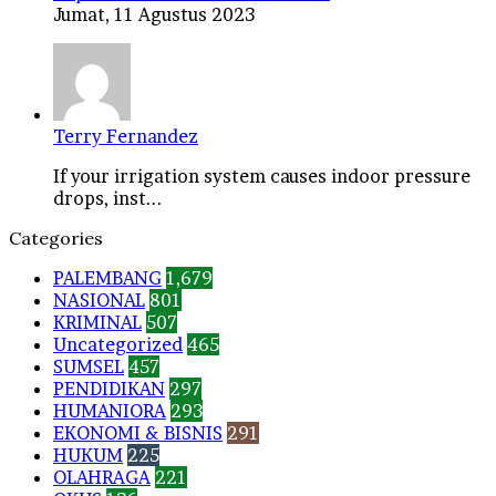
Jumat, 11 Agustus 2023
Terry Fernandez
If your irrigation system causes indoor pressure
drops, inst...
Categories
PALEMBANG
1,679
NASIONAL
801
KRIMINAL
507
Uncategorized
465
SUMSEL
457
PENDIDIKAN
297
HUMANIORA
293
EKONOMI & BISNIS
291
HUKUM
225
OLAHRAGA
221