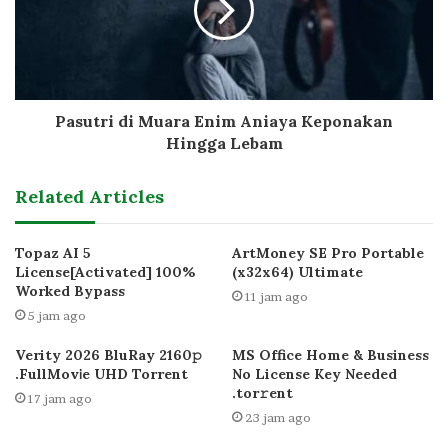
Pasutri di Muara Enim Aniaya Keponakan
Hingga Lebam
Related Articles
Topaz AI 5
ArtMoney SE Pro Portable
License[Activated] 100%
(x32x64) Ultimate
Worked Bypass
11 jam ago
5 jam ago
Verity 2026 BluRay 2160𝚙
MS Office Home & Business
.FullMov𝗂e UHD Torrent
No License Key Needed
.tоr𝚛еnt
17 jam ago
23 jam ago