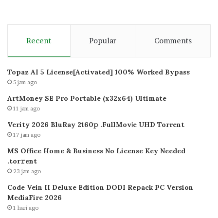
Recent
Popular
Comments
Topaz AI 5 License[Activated] 100% Worked Bypass
5 jam ago
ArtMoney SE Pro Portable (x32x64) Ultimate
11 jam ago
Verity 2026 BluRay 2160𝚙 .FullMov𝗂e UHD Torrent
17 jam ago
MS Office Home & Business No License Key Needed
.tоr𝚛еnt
23 jam ago
Code Vein II Deluxe Edition DODI Repack PC Version
MediaFire 2026
1 hari ago