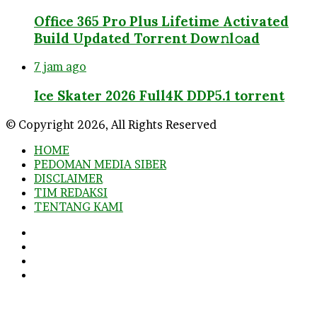
Office 365 Pro Plus Lifetime Activated
Build Updated Torrent Dow𝚗l𝚘аd
7 jam ago
Ice Skater 2026 Full4K DDP5.1 torrent
© Copyright 2026, All Rights Reserved
HOME
PEDOMAN MEDIA SIBER
DISCLAIMER
TIM REDAKSI
TENTANG KAMI
Facebook
Twitter
YouTube
Instagram
Facebook
Twitter
WhatsApp
Telegram
Viber
Back
to