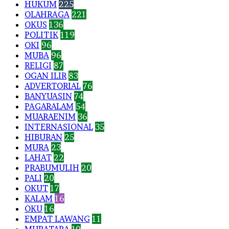
HUKUM
225
OLAHRAGA
221
OKUS
136
POLITIK
119
OKI
96
MUBA
96
RELIGI
87
OGAN ILIR
83
ADVERTORIAL
76
BANYUASIN
74
PAGARALAM
54
MUARAENIM
36
INTERNASIONAL
35
HIBURAN
25
MURA
23
LAHAT
22
PRABUMULIH
20
PALI
20
OKUT
17
KALAM
16
OKU
16
EMPAT LAWANG
11
MURATARA
10