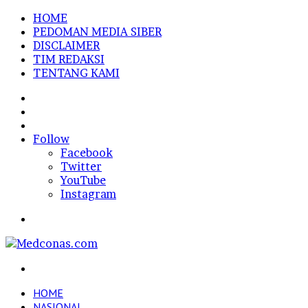
HOME
PEDOMAN MEDIA SIBER
DISCLAIMER
TIM REDAKSI
TENTANG KAMI
Sidebar
Random
Article
Log
In
Follow
Facebook
Twitter
YouTube
Instagram
Menu
Search
for
HOME
NASIONAL