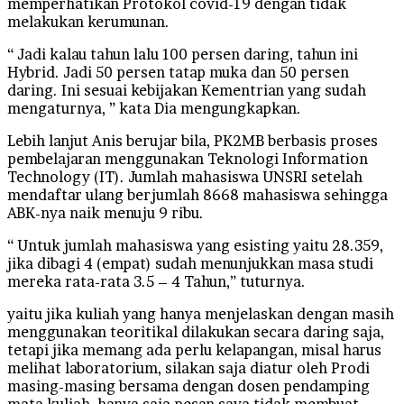
memperhatikan Protokol covid-19 dengan tidak
melakukan kerumunan.
“ Jadi kalau tahun lalu 100 persen daring, tahun ini
Hybrid. Jadi 50 persen tatap muka dan 50 persen
daring. Ini sesuai kebijakan Kementrian yang sudah
mengaturnya, ” kata Dia mengungkapkan.
Lebih lanjut Anis berujar bila, PK2MB berbasis proses
pembelajaran menggunakan Teknologi Information
Technology (IT). Jumlah mahasiswa UNSRI setelah
mendaftar ulang berjumlah 8668 mahasiswa sehingga
ABK-nya naik menuju 9 ribu.
“ Untuk jumlah mahasiswa yang esisting yaitu 28.359,
jika dibagi 4 (empat) sudah menunjukkan masa studi
mereka rata-rata 3.5 – 4 Tahun,” tuturnya.
yaitu jika kuliah yang hanya menjelaskan dengan masih
menggunakan teoritikal dilakukan secara daring saja,
tetapi jika memang ada perlu kelapangan, misal harus
melihat laboratorium, silakan saja diatur oleh Prodi
masing-masing bersama dengan dosen pendamping
mata kuliah, hanya saja pesan saya tidak membuat