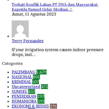
Terkait Konflik Lahan PT SWA dan Masyarakat,
Kapolda Sumsel Gelar Mediasi…!
Jumat, 11 Agustus 2023
Terry Fernandez
If your irrigation system causes indoor pressure
drops, inst...
Categories
PALEMBANG
1,679
NASIONAL
801
KRIMINAL
507
Uncategorized
475
SUMSEL
457
PENDIDIKAN
297
HUMANIORA
293
EKONOMI & BISNIS
291