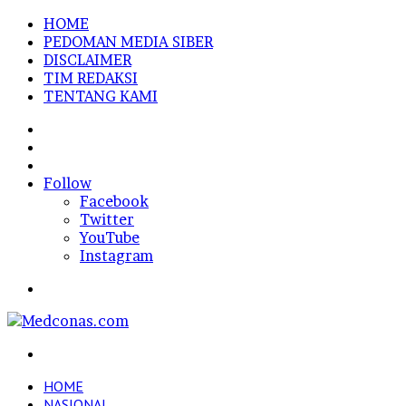
HOME
PEDOMAN MEDIA SIBER
DISCLAIMER
TIM REDAKSI
TENTANG KAMI
Sidebar
Random
Article
Log
In
Follow
Facebook
Twitter
YouTube
Instagram
Menu
Search
for
HOME
NASIONAL