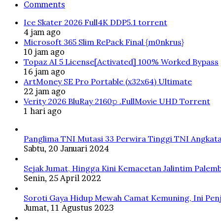
Comments
Ice Skater 2026 Full4K DDP5.1 torrent
4 jam ago
Microsoft 365 Slim RePack Final {m0nkrus}
10 jam ago
Topaz AI 5 License[Activated] 100% Worked Bypass
16 jam ago
ArtMoney SE Pro Portable (x32x64) Ultimate
22 jam ago
Verity 2026 BluRay 2160𝚙 .FullMov𝗂e UHD Torrent
1 hari ago
Panglima TNI Mutasi 33 Perwira Tinggi TNI Angkata
Sabtu, 20 Januari 2024
Sejak Jumat, Hingga Kini Kemacetan Jalintim Palem
Senin, 25 April 2022
Soroti Gaya Hidup Mewah Camat Kemuning, Ini Penj
Jumat, 11 Agustus 2023