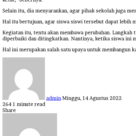
Selain itu, dia menyarankan, agar pihak sekolah juga me
Hal itu bertujuan, agar siswa siswi tersebut dapat leb
Kegiatan itu, tentu akan membawa perubahan. Langkah 
diperbaiki dan ditingkatkan. Nantinya, ketika siswa ini
Hal ini merupakan salah satu upaya untuk membangun kar
Send
an
email
admin
Minggu, 14 Agustus 2022
264
1 minute read
Facebook
Twitter
LinkedIn
Tumblr
Pinterest
Reddit
VKontakte
Odnoklassniki
Pocket
Share
Facebook
Twitter
LinkedIn
Tumblr
Pinterest
Reddit
VKontakte
Odnoklassniki
Pocket
Share
Print
via
Email