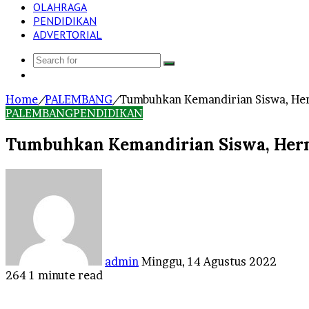
OLAHRAGA
PENDIDIKAN
ADVERTORIAL
Search
Log
for
In
Home
/
PALEMBANG
/
Tumbuhkan Kemandirian Siswa, Her
PALEMBANG
PENDIDIKAN
Tumbuhkan Kemandirian Siswa, Herm
Send
an
email
admin
Minggu, 14 Agustus 2022
264
1 minute read
Facebook
Twitter
LinkedIn
Tumblr
Pinterest
Reddit
VKontakte
Odnoklassniki
Pocket