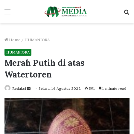
Menu
S
fo
Home
/
HUMANIORA
HUMANIORA
Merah Putih di atas
Watertoren
Send
Redaksi
Selasa, 16 Agustus 2022
591
1 minute read
an
email