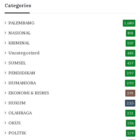
Categories
PALEMBANG
1,680
NASIONAL
801
KRIMINAL
507
Uncategorized
485
SUMSEL
457
PENDIDIKAN
297
HUMANIORA
293
EKONOMI & BISNIS
291
HUKUM
225
OLAHRAGA
221
OKUS
136
POLITIK
119