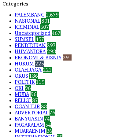
Categories
PALEMBANG
1,679
NASIONAL
801
KRIMINAL
507
Uncategorized
467
SUMSEL
457
PENDIDIKAN
297
HUMANIORA
293
EKONOMI & BISNIS
291
HUKUM
225
OLAHRAGA
221
OKUS
136
POLITIK
119
OKI
96
MUBA
96
RELIGI
87
OGAN ILIR
83
ADVERTORIAL
76
BANYUASIN
74
PAGARALAM
54
MUARAENIM
36