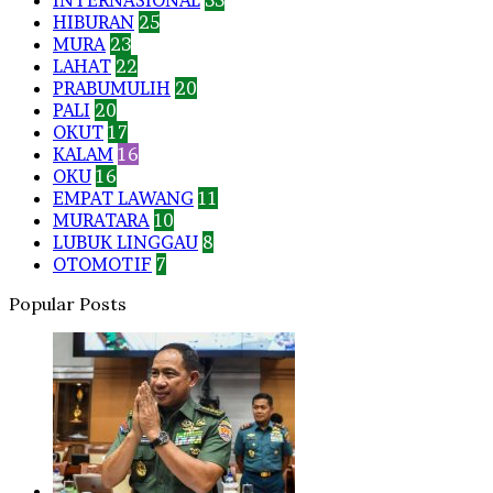
INTERNASIONAL
35
HIBURAN
25
MURA
23
LAHAT
22
PRABUMULIH
20
PALI
20
OKUT
17
KALAM
16
OKU
16
EMPAT LAWANG
11
MURATARA
10
LUBUK LINGGAU
8
OTOMOTIF
7
Popular Posts