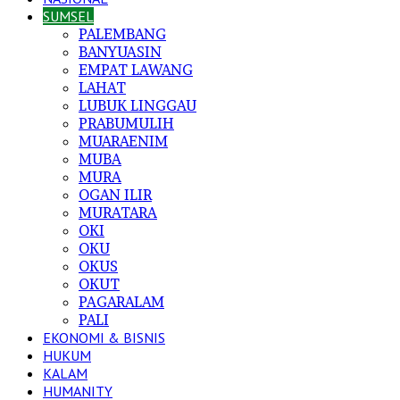
SUMSEL
PALEMBANG
BANYUASIN
EMPAT LAWANG
LAHAT
LUBUK LINGGAU
PRABUMULIH
MUARAENIM
MUBA
MURA
OGAN ILIR
MURATARA
OKI
OKU
OKUS
OKUT
PAGARALAM
PALI
EKONOMI & BISNIS
HUKUM
KALAM
HUMANITY