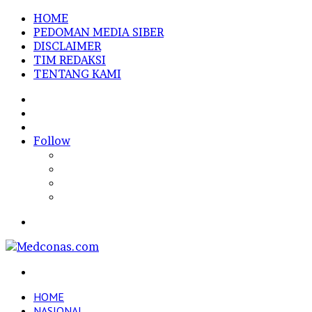
HOME
PEDOMAN MEDIA SIBER
DISCLAIMER
TIM REDAKSI
TENTANG KAMI
Sidebar
Random
Article
Log
In
Follow
Menu
Search
for
HOME
NASIONAL