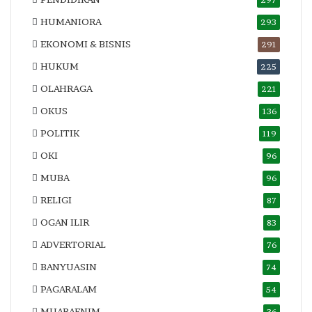
HUMANIORA
293
EKONOMI & BISNIS
291
HUKUM
225
OLAHRAGA
221
OKUS
136
POLITIK
119
OKI
96
MUBA
96
RELIGI
87
OGAN ILIR
83
ADVERTORIAL
76
BANYUASIN
74
PAGARALAM
54
MUARAENIM
36