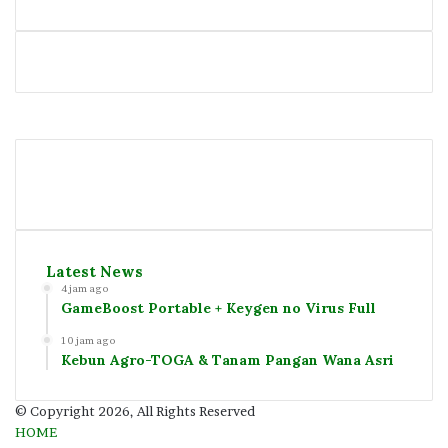
Facebook
Twitter
YouTube
Instagram
Latest News
4 jam ago
GameBoost Portable + Keygen no Virus Full
10 jam ago
Kebun Agro-TOGA & Tanam Pangan Wana Asri
© Copyright 2026, All Rights Reserved
HOME