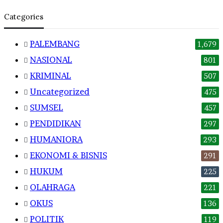
Categories
PALEMBANG
1,679
NASIONAL
801
KRIMINAL
507
Uncategorized
475
SUMSEL
457
PENDIDIKAN
297
HUMANIORA
293
EKONOMI & BISNIS
291
HUKUM
225
OLAHRAGA
221
OKUS
136
POLITIK
119