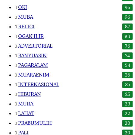
OKI
96
MUBA
96
RELIGI
87
OGAN ILIR
83
ADVERTORIAL
76
BANYUASIN
74
PAGARALAM
54
MUARAENIM
36
INTERNASIONAL
35
HIBURAN
25
MURA
23
LAHAT
22
PRABUMULIH
20
PALI
20