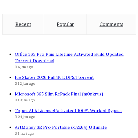
Recent
Popular
Comments
Office 365 Pro Plus Lifetime Activated Build Updated
Torrent Dow𝚗l𝚘аd
6 jam ago
Ice Skater 2026 Full4K DDP5.1 torrent
12 jam ago
Microsoft 365 Slim RePack Final {m0nkrus}
18 jam ago
Topaz AI 5 License[Activated] 100% Worked Bypass
24 jam ago
ArtMoney SE Pro Portable (x32x64) Ultimate
1 hari ago