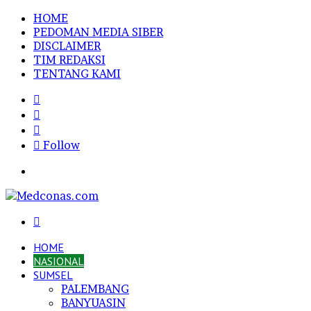
HOME
PEDOMAN MEDIA SIBER
DISCLAIMER
TIM REDAKSI
TENTANG KAMI
Sidebar
Random
Article
Log
In
Follow
Menu
Search
for
HOME
NASIONAL
SUMSEL
PALEMBANG
BANYUASIN