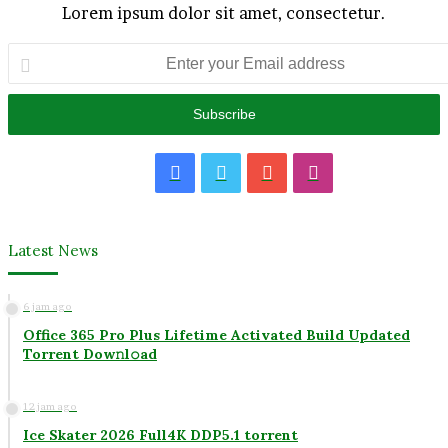
Lorem ipsum dolor sit amet, consectetur.
Enter
your
Email
address
Facebook
Twitter
YouTube
Instagram
Latest News
6 jam ago
Office 365 Pro Plus Lifetime Activated Build Updated
Torrent Dow𝚗l𝚘аd
12 jam ago
Ice Skater 2026 Full4K DDP5.1 torrent