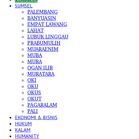
SUMSEL
PALEMBANG
BANYUASIN
EMPAT LAWANG
LAHAT
LUBUK LINGGAU
PRABUMULIH
MUARAENIM
MUBA
MURA
OGAN ILIR
MURATARA
OKI
OKU
OKUS
OKUT
PAGARALAM
PALI
EKONOMI & BISNIS
HUKUM
KALAM
HUMANITY