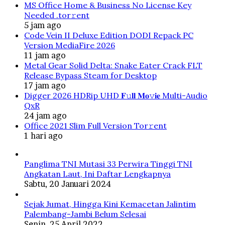
MS Office Home & Business No License Key
Needed .tоr𝚛еnt
5 jam ago
Code Vein II Deluxe Edition DODI Repack PC
Version MediaFire 2026
11 jam ago
Metal Gear Solid Delta: Snake Eater Crack FLT
Release Bypass Steam for Desktop
17 jam ago
Digger 2026 HDRip UHD 𝐅𝚞𝐥𝐥 𝐌𝐨𝚟𝐢𝐞 Multi-Audio
QxR
24 jam ago
Office 2021 Slim Full Version Tor𝚛ent
1 hari ago
Panglima TNI Mutasi 33 Perwira Tinggi TNI
Angkatan Laut, Ini Daftar Lengkapnya
Sabtu, 20 Januari 2024
Sejak Jumat, Hingga Kini Kemacetan Jalintim
Palembang-Jambi Belum Selesai
Senin, 25 April 2022