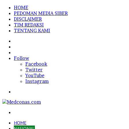
HOME
PEDOMAN MEDIA SIBER
DISCLAIMER
TIM REDAKSI
TENTANG KAMI
Sidebar
Random
Article
Log
In
Follow
Facebook
Twitter
YouTube
Instagram
Menu
Search
for
HOME
NASIONAL