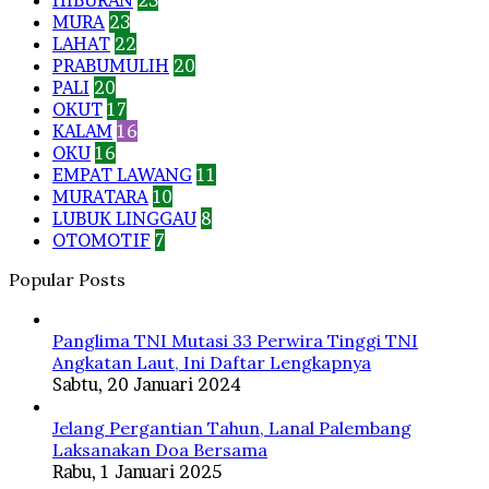
MURA
23
LAHAT
22
PRABUMULIH
20
PALI
20
OKUT
17
KALAM
16
OKU
16
EMPAT LAWANG
11
MURATARA
10
LUBUK LINGGAU
8
OTOMOTIF
7
Popular Posts
Panglima TNI Mutasi 33 Perwira Tinggi TNI
Angkatan Laut, Ini Daftar Lengkapnya
Sabtu, 20 Januari 2024
Jelang Pergantian Tahun, Lanal Palembang
Laksanakan Doa Bersama
Rabu, 1 Januari 2025