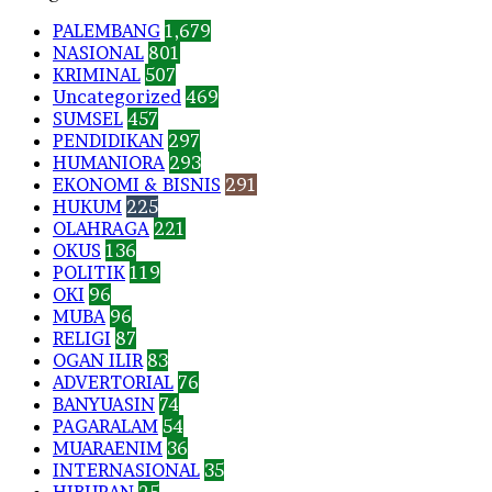
PALEMBANG
1,679
NASIONAL
801
KRIMINAL
507
Uncategorized
469
SUMSEL
457
PENDIDIKAN
297
HUMANIORA
293
EKONOMI & BISNIS
291
HUKUM
225
OLAHRAGA
221
OKUS
136
POLITIK
119
OKI
96
MUBA
96
RELIGI
87
OGAN ILIR
83
ADVERTORIAL
76
BANYUASIN
74
PAGARALAM
54
MUARAENIM
36
INTERNASIONAL
35
HIBURAN
25