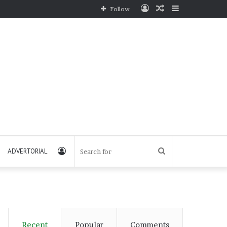
Log
Random
Sidebar
Follow
In
Article
Log
Search
ADVERTORIAL
In
for
Recent
Popular
Comments