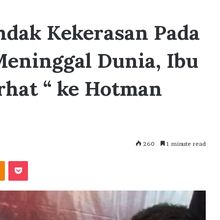
ndak Kekerasan Pada
eninggal Dunia, Ibu
urhat “ ke Hotman
260
1 minute read
akte
Odnoklassniki
Pocket