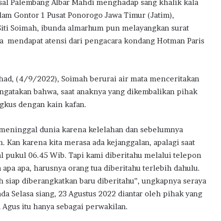
al Palembang Albar Mahdi menghadap sang khalik kala
am Gontor 1 Pusat Ponorogo Jawa Timur (Jatim),
Siti Soimah, ibunda almarhum pun melayangkan surat
ta mendapat atensi dari pengacara kondang Hotman Paris
d, (4/9/2022), Soimah berurai air mata menceritakan
engatakan bahwa, saat anaknya yang dikembalikan pihak
gkus dengan kain kafan.
eninggal dunia karena kelelahan dan sebelumnya
. Kan karena kita merasa ada kejanggalan, apalagi saat
 pukul 06.45 Wib. Tapi kami diberitahu melalui telepon
apa apa, harusnya orang tua diberitahu terlebih dahulu.
ah siap diberangkatkan baru diberitahu”, ungkapnya seraya
a Selasa siang, 23 Agustus 2022 diantar oleh pihak yang
d Agus itu hanya sebagai perwakilan.