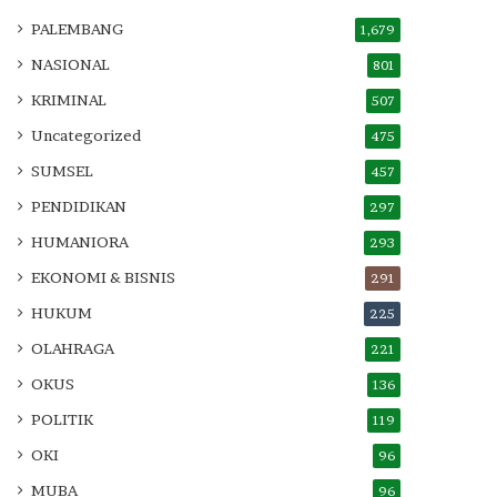
PALEMBANG
1,679
NASIONAL
801
KRIMINAL
507
Uncategorized
475
SUMSEL
457
PENDIDIKAN
297
HUMANIORA
293
EKONOMI & BISNIS
291
HUKUM
225
OLAHRAGA
221
OKUS
136
POLITIK
119
OKI
96
MUBA
96