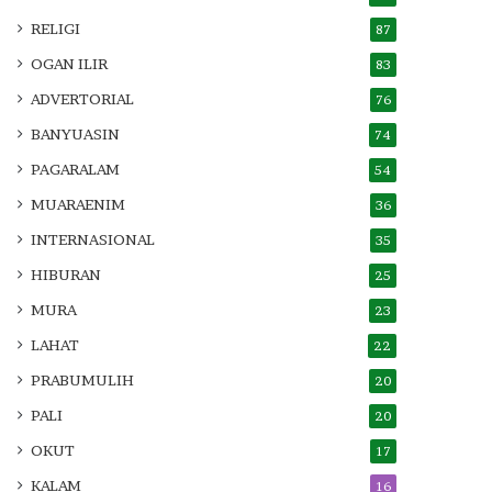
RELIGI
87
OGAN ILIR
83
ADVERTORIAL
76
BANYUASIN
74
PAGARALAM
54
MUARAENIM
36
INTERNASIONAL
35
HIBURAN
25
MURA
23
LAHAT
22
PRABUMULIH
20
PALI
20
OKUT
17
KALAM
16