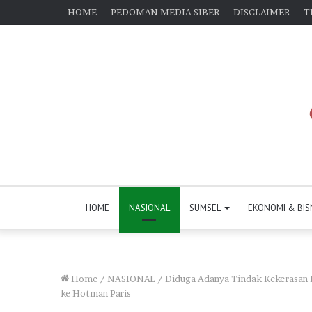
HOME
PEDOMAN MEDIA SIBER
DISCLAIMER
T
HOME
NASIONAL
SUMSEL
EKONOMI & BIS
Home
/
NASIONAL
/
Diduga Adanya Tindak Kekerasan P
ke Hotman Paris