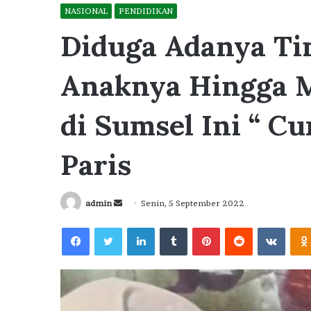
NASIONAL
PENDIDIKAN
Diduga Adanya Ti
Anaknya Hingga M
di Sumsel Ini “ C
Paris
Send
admin
Senin, 5 September 2022
an
Facebook
Twitter
LinkedIn
Tumblr
Pinterest
Reddit
VKont
email