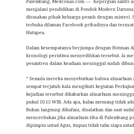
Palembang, Medconas.com — Kepergian santri as
menjalani pendidikan di Pondok Modern Darussal
dirasakan pihak keluarga penuh dengan misteri. 
terbuka dilaman Facebook pribadinya dan ternya
Hutapea.
Dalam kesempatanya berjumpa dengan Hotman Aha
kronologi peristiwa menyedihkan tersebut. Ia m
pesantren dalam keadaan meninggal sudah dibun
“ Semula mereka menyebutkan bahwa almarhum m
sempat terjatuh kala mengikuti kegiatan Perkajum
kejadian tersebut dikabarkan almarhum meninggal
pukul 10.15 WIB. Ada apa, kalau memang tidak ada 
Bukan langsung dikafani, disalatkan dan saat sud
menceritakan jika almarhum tiba di Palembang pad
dipimpin ustad Agus, itupun tidak tahu siapa usta