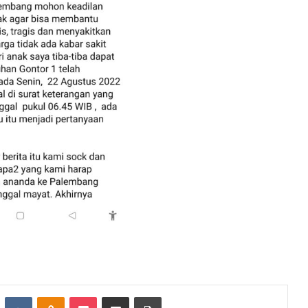
st
Reddit
VKontakte
Odnoklassniki
Pocket
Share via Email
Print