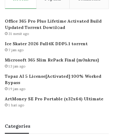
Office 365 Pro Plus Lifetime Activated Build
Updated Torrent Dow𝚗l𝚘аd
31 menit ago
Ice Skater 2026 Full4K DDP5.1 torrent
7 jam ago
Microsoft 365 Slim RePack Final {m0nkrus}
13 jam ago
Topaz AI 5 License[Activated] 100% Worked
Bypass
19 jam ago
ArtMoney SE Pro Portable (x32x64) Ultimate
1 hari ago
Categories