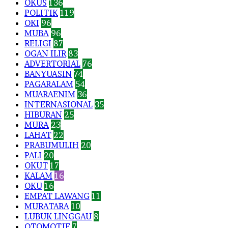
OKUS
136
POLITIK
119
OKI
96
MUBA
96
RELIGI
87
OGAN ILIR
83
ADVERTORIAL
76
BANYUASIN
74
PAGARALAM
54
MUARAENIM
36
INTERNASIONAL
35
HIBURAN
25
MURA
23
LAHAT
22
PRABUMULIH
20
PALI
20
OKUT
17
KALAM
16
OKU
16
EMPAT LAWANG
11
MURATARA
10
LUBUK LINGGAU
8
OTOMOTIF
7