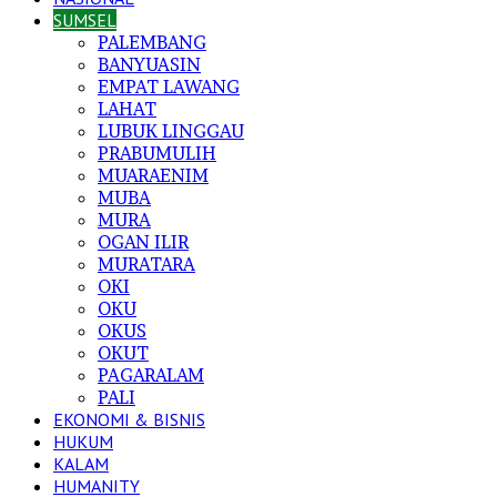
SUMSEL
PALEMBANG
BANYUASIN
EMPAT LAWANG
LAHAT
LUBUK LINGGAU
PRABUMULIH
MUARAENIM
MUBA
MURA
OGAN ILIR
MURATARA
OKI
OKU
OKUS
OKUT
PAGARALAM
PALI
EKONOMI & BISNIS
HUKUM
KALAM
HUMANITY