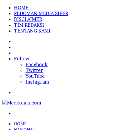
HOME
PEDOMAN MEDIA SIBER
DISCLAIMER
TIM REDAKSI
TENTANG KAMI
Sidebar
Random
Article
Log
In
Follow
Facebook
Twitter
YouTube
Instagram
Menu
Search
for
HOME
NASIONAL