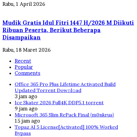
Rabu, 1 April 2026
Mudik Gratis Idul Fitri 1447 H/2026 M Diikuti
Ribuan Peserta, Berikut Beberapa
Disampaikan
Rabu, 18 Maret 2026
Recent
Popular
Comments
Office 365 Pro Plus Lifetime Activated Build
Updated Torrent Dow𝚗l𝚘аd
3 jam ago
Ice Skater 2026 Full4K DDP5.1 torrent
9 jam ago
Microsoft 365 Slim RePack Final {m0nkrus}
15 jam ago
Topaz AI 5 License[Activated] 100% Worked
Bypass