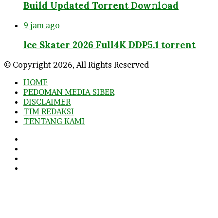
Build Updated Torrent Dow𝚗l𝚘аd
9 jam ago
Ice Skater 2026 Full4K DDP5.1 torrent
© Copyright 2026, All Rights Reserved
HOME
PEDOMAN MEDIA SIBER
DISCLAIMER
TIM REDAKSI
TENTANG KAMI
Facebook
Twitter
YouTube
Instagram
Facebook
Twitter
WhatsApp
Telegram
Viber
Back
to
top
button