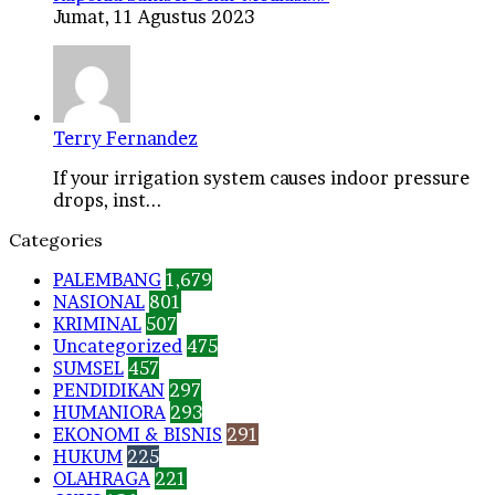
Jumat, 11 Agustus 2023
Terry Fernandez
If your irrigation system causes indoor pressure
drops, inst...
Categories
PALEMBANG
1,679
NASIONAL
801
KRIMINAL
507
Uncategorized
475
SUMSEL
457
PENDIDIKAN
297
HUMANIORA
293
EKONOMI & BISNIS
291
HUKUM
225
OLAHRAGA
221