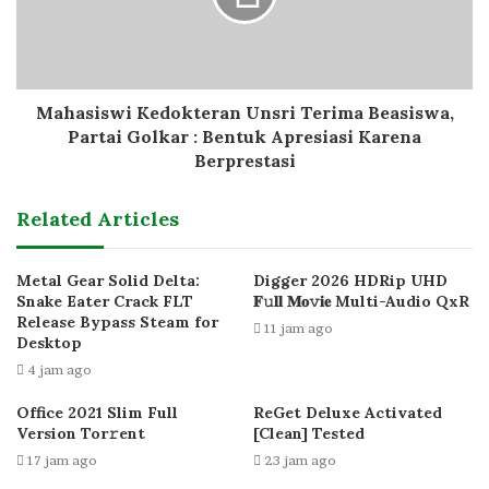
Mahasiswi Kedokteran Unsri Terima Beasiswa,
Partai Golkar : Bentuk Apresiasi Karena
Berprestasi
Related Articles
Metal Gear Solid Delta:
Digger 2026 HDRip UHD
Snake Eater Crack FLT
𝐅𝚞𝐥𝐥 𝐌𝐨𝚟𝐢𝐞 Multi-Audio QxR
Release Bypass Steam for
11 jam ago
Desktop
4 jam ago
Office 2021 Slim Full
ReGet Deluxe Activated
Version Tor𝚛ent
[Clean] Tested
17 jam ago
23 jam ago