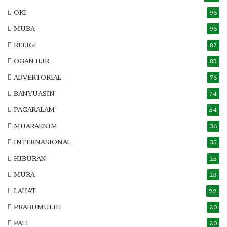
OKI
96
MUBA
96
RELIGI
87
OGAN ILIR
83
ADVERTORIAL
76
BANYUASIN
74
PAGARALAM
54
MUARAENIM
36
INTERNASIONAL
35
HIBURAN
25
MURA
23
LAHAT
22
PRABUMULIH
20
PALI
20