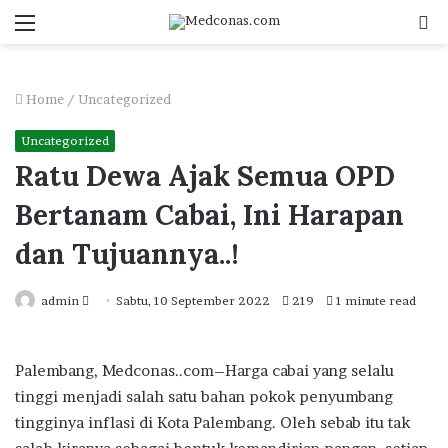
Menu
S
fo
Home
/
Uncategorized
Uncategorized
Ratu Dewa Ajak Semua OPD
Bertanam Cabai, Ini Harapan
dan Tujuannya..!
Send
admin
Sabtu, 10 September 2022
219
1 minute read
an
email
Palembang, Medconas..com–Harga cabai yang selalu
tinggi menjadi salah satu bahan pokok penyumbang
tingginya inflasi di Kota Palembang. Oleh sebab itu tak