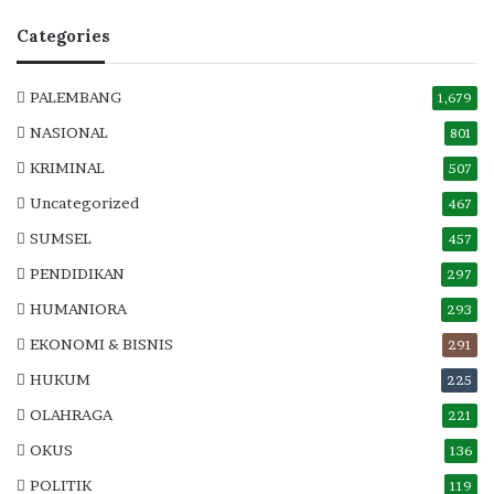
Categories
PALEMBANG
1,679
NASIONAL
801
KRIMINAL
507
Uncategorized
467
SUMSEL
457
PENDIDIKAN
297
HUMANIORA
293
EKONOMI & BISNIS
291
HUKUM
225
OLAHRAGA
221
OKUS
136
POLITIK
119