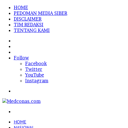
HOME
PEDOMAN MEDIA SIBER
DISCLAIMER
TIM REDAKSI
TENTANG KAMI
Sidebar
Random
Article
Log
In
Follow
Facebook
Twitter
YouTube
Instagram
Menu
Search
for
HOME
NASIONAL