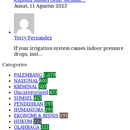
Kapolda Sumsel Gelar Mediasi…!
Jumat, 11 Agustus 2023
Terry Fernandez
If your irrigation system causes indoor pressure
drops, inst...
Categories
PALEMBANG
1,679
NASIONAL
801
KRIMINAL
507
Uncategorized
473
SUMSEL
457
PENDIDIKAN
297
HUMANIORA
293
EKONOMI & BISNIS
291
HUKUM
225
OLAHRAGA
221