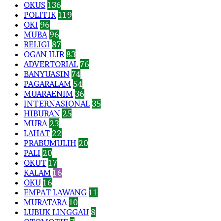
OKUS
136
POLITIK
119
OKI
96
MUBA
96
RELIGI
87
OGAN ILIR
83
ADVERTORIAL
76
BANYUASIN
74
PAGARALAM
54
MUARAENIM
36
INTERNASIONAL
35
HIBURAN
25
MURA
23
LAHAT
22
PRABUMULIH
20
PALI
20
OKUT
17
KALAM
16
OKU
16
EMPAT LAWANG
11
MURATARA
10
LUBUK LINGGAU
8