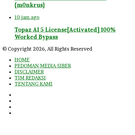
{m0nkrus}
10 jam ago
Topaz AI 5 License[Activated] 100%
Worked Bypass
© Copyright 2026, All Rights Reserved
HOME
PEDOMAN MEDIA SIBER
DISCLAIMER
TIM REDAKSI
TENTANG KAMI
Facebook
Twitter
YouTube
Instagram
Facebook
Twitter
WhatsApp
Telegram
Viber
Back
to