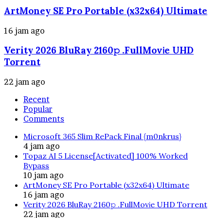
ArtMoney SE Pro Portable (x32x64) Ultimate
16 jam ago
Verity 2026 BluRay 2160𝚙 .FullMov𝗂e UHD
Torrent
22 jam ago
Recent
Popular
Comments
Microsoft 365 Slim RePack Final {m0nkrus}
4 jam ago
Topaz AI 5 License[Activated] 100% Worked
Bypass
10 jam ago
ArtMoney SE Pro Portable (x32x64) Ultimate
16 jam ago
Verity 2026 BluRay 2160𝚙 .FullMov𝗂e UHD Torrent
22 jam ago