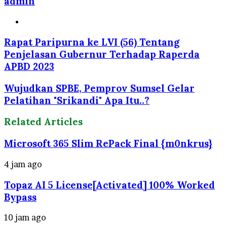
admin
Website
Rapat Paripurna ke LVI (56) Tentang
Penjelasan Gubernur Terhadap Raperda
APBD 2023
Wujudkan SPBE, Pemprov Sumsel Gelar
Pelatihan "Srikandi" Apa Itu..?
Related Articles
Microsoft 365 Slim RePack Final {m0nkrus}
4 jam ago
Topaz AI 5 License[Activated] 100% Worked
Bypass
10 jam ago