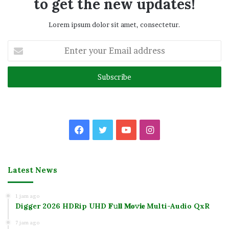
to get the new updates!
Lorem ipsum dolor sit amet, consectetur.
Enter
your
Email
address
Facebook
Twitter
YouTube
Instagram
Latest News
1 jam ago
Digger 2026 HDRip UHD 𝐅𝚞𝐥𝐥 𝐌𝐨𝚟𝐢𝐞 Multi-Audio QxR
7 jam ago