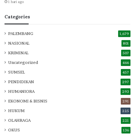
1 hari ago
Categories
PALEMBANG
1,679
NASIONAL
801
KRIMINAL
507
Uncategorized
466
SUMSEL
457
PENDIDIKAN
297
HUMANIORA
293
EKONOMI & BISNIS
291
HUKUM
225
OLAHRAGA
221
OKUS
136