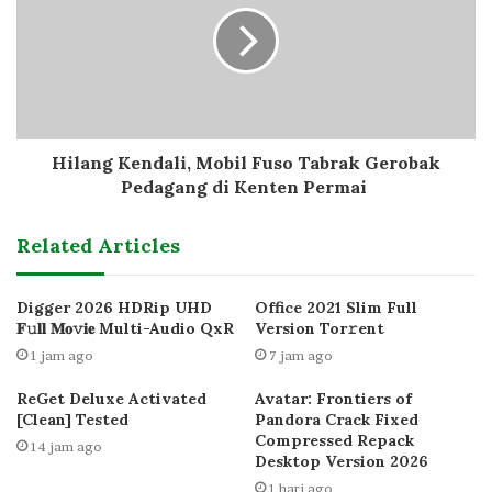
Hilang Kendali, Mobil Fuso Tabrak Gerobak
Pedagang di Kenten Permai
Related Articles
Digger 2026 HDRip UHD
Office 2021 Slim Full
𝐅𝚞𝐥𝐥 𝐌𝐨𝚟𝐢𝐞 Multi-Audio QxR
Version Tor𝚛ent
1 jam ago
7 jam ago
ReGet Deluxe Activated
Avatar: Frontiers of
[Clean] Tested
Pandora Crack Fixed
Compressed Repack
14 jam ago
Desktop Version 2026
1 hari ago