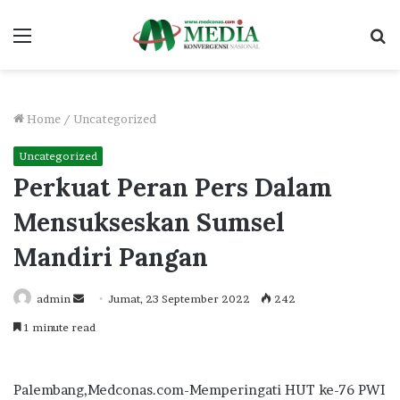
Menu
S
fo
Home
/
Uncategorized
Uncategorized
Perkuat Peran Pers Dalam
Mensukseskan Sumsel
Mandiri Pangan
Send
admin
Jumat, 23 September 2022
242
an
1 minute read
email
Palembang,Medconas.com-Memperingati HUT ke-76 PWI