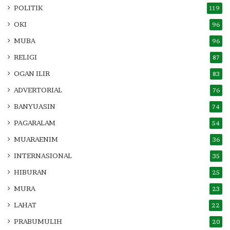
POLITIK
119
OKI
96
MUBA
96
RELIGI
87
OGAN ILIR
83
ADVERTORIAL
76
BANYUASIN
74
PAGARALAM
54
MUARAENIM
36
INTERNASIONAL
35
HIBURAN
25
MURA
23
LAHAT
22
PRABUMULIH
20