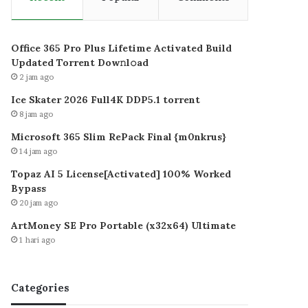
Office 365 Pro Plus Lifetime Activated Build
Updated Torrent Dow𝚗l𝚘аd
2 jam ago
Ice Skater 2026 Full4K DDP5.1 torrent
8 jam ago
Microsoft 365 Slim RePack Final {m0nkrus}
14 jam ago
Topaz AI 5 License[Activated] 100% Worked
Bypass
20 jam ago
ArtMoney SE Pro Portable (x32x64) Ultimate
1 hari ago
Categories