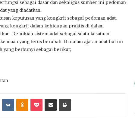
berfungsi sebagai dasar dan sekaligus sumber ini pedoman
Adat yang diadatkan.
tusan keputusan yang kongkrit sebagai pedoman adat.
yang kongkrit dalam kehidupan praktis di dalam
datkan. Demikian sistem adat sebagai suatu kesatuan
keadaan yang terus berubah. Di dalam ajaran adat hal ini
 yang berbunyi sebagai berikut;
atan
st
Reddit
VKontakte
Odnoklassniki
Pocket
Share via Email
Print