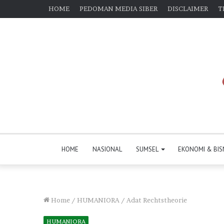
HOME
PEDOMAN MEDIA SIBER
DISCLAIMER
T
HOME
NASIONAL
SUMSEL
EKONOMI & BIS
Home
/
HUMANIORA
/
Adat Rechtstheorie
HUMANIORA