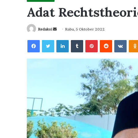
Adat Rechtstheori
Send
Redaksi
Rabu, 5 Oktober 2022
an
Facebook
Twitter
LinkedIn
Tumblr
Pinterest
Reddit
VKont
email