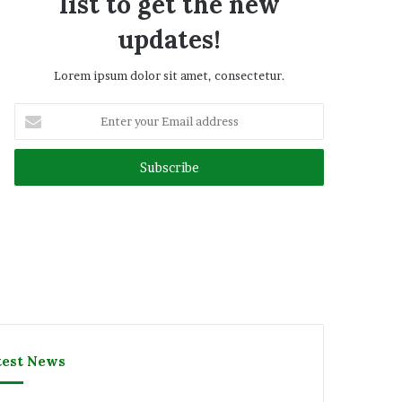
list to get the new
updates!
Lorem ipsum dolor sit amet, consectetur.
Enter
your
Email
address
test News