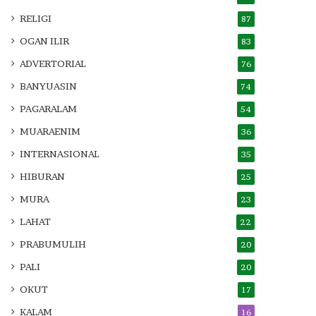
RELIGI
87
OGAN ILIR
83
ADVERTORIAL
76
BANYUASIN
74
PAGARALAM
54
MUARAENIM
36
INTERNASIONAL
35
HIBURAN
25
MURA
23
LAHAT
22
PRABUMULIH
20
PALI
20
OKUT
17
KALAM
16