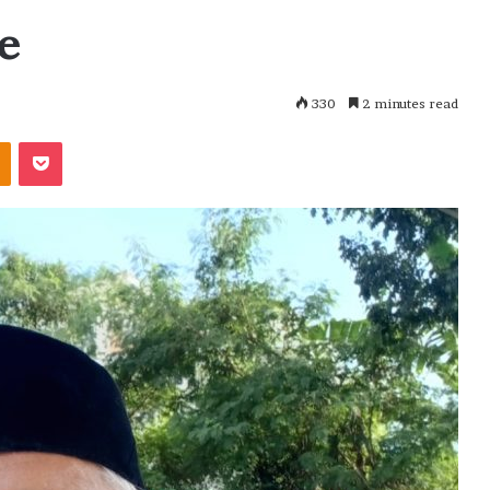
e
330
2 minutes read
akte
Odnoklassniki
Pocket