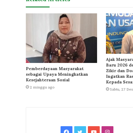
Ajak Masyar
Baru 2026 d
Pemberdayaan Masyarakat
Zikir dan D
sebagai Upaya Meningkatkan
Ingatkan Ra
Kesejahteraan Sosial
Kepada Ses
2 minggu ago
Sabtu, 27 D
Facebook
Twitter
YouTube
Instagra