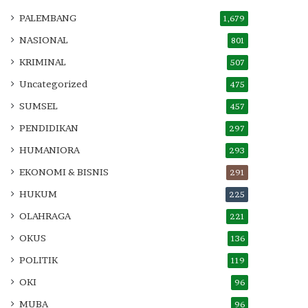
PALEMBANG
1,679
NASIONAL
801
KRIMINAL
507
Uncategorized
475
SUMSEL
457
PENDIDIKAN
297
HUMANIORA
293
EKONOMI & BISNIS
291
HUKUM
225
OLAHRAGA
221
OKUS
136
POLITIK
119
OKI
96
MUBA
96