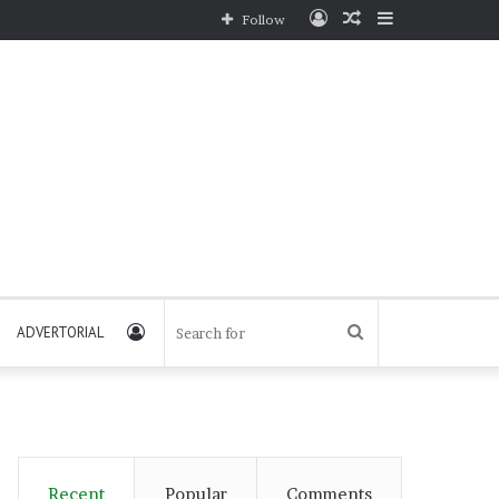
Log
Random
Sidebar
Follow
In
Article
Log
Search
ADVERTORIAL
In
for
Recent
Popular
Comments