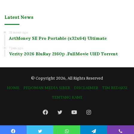
Latest News
31 menit ago
ArtMoney SE Pro Portable (x32x64) Ultimate
7 jam ago
Verity 2026 BluRay 2160𝚙 .FullMov𝗂e UHD Torrent
© Copyright 2026, All Rights Reserved
HOME
PEDOMAN MEDIA SIBER
DISCLAIMER
TIM REDAKSI
TENTANG KAMI
Facebook
Twitter
YouTube
Instagram