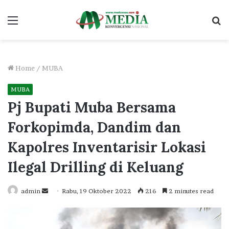
Menu
S
fo
Home
/
MUBA
MUBA
Pj Bupati Muba Bersama
Forkopimda, Dandim dan
Kapolres Inventarisir Lokasi
Ilegal Drilling di Keluang
Send
admin
Rabu, 19 Oktober 2022
216
2 minutes read
an
email