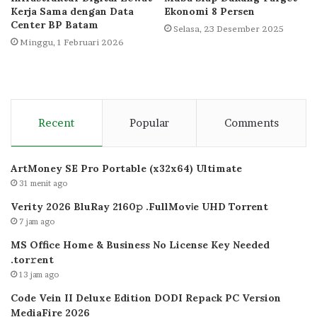
Kerja Sama dengan Data
Ekonomi 8 Persen
Center BP Batam
Selasa, 23 Desember 2025
Minggu, 1 Februari 2026
Recent
Popular
Comments
ArtMoney SE Pro Portable (x32x64) Ultimate
31 menit ago
Verity 2026 BluRay 2160𝚙 .FullMov𝗂e UHD Torrent
7 jam ago
MS Office Home & Business No License Key Needed
.tоr𝚛еnt
13 jam ago
Code Vein II Deluxe Edition DODI Repack PC Version
MediaFire 2026