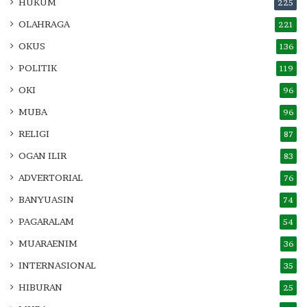
HUKUM
225
OLAHRAGA
221
OKUS
136
POLITIK
119
OKI
96
MUBA
96
RELIGI
87
OGAN ILIR
83
ADVERTORIAL
76
BANYUASIN
74
PAGARALAM
54
MUARAENIM
36
INTERNASIONAL
35
HIBURAN
25