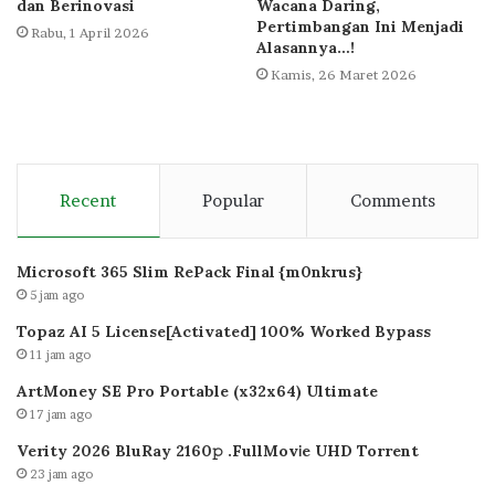
dan Berinovasi
Wacana Daring,
Pertimbangan Ini Menjadi
Rabu, 1 April 2026
Alasannya…!
Kamis, 26 Maret 2026
Recent
Popular
Comments
Microsoft 365 Slim RePack Final {m0nkrus}
5 jam ago
Topaz AI 5 License[Activated] 100% Worked Bypass
11 jam ago
ArtMoney SE Pro Portable (x32x64) Ultimate
17 jam ago
Verity 2026 BluRay 2160𝚙 .FullMov𝗂e UHD Torrent
23 jam ago