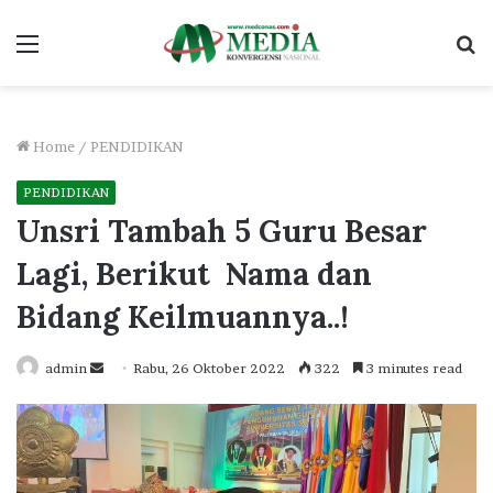
Menu
S
fo
Home
/
PENDIDIKAN
PENDIDIKAN
Unsri Tambah 5 Guru Besar
Lagi, Berikut Nama dan
Bidang Keilmuannya..!
Send
admin
Rabu, 26 Oktober 2022
322
3 minutes read
an
email