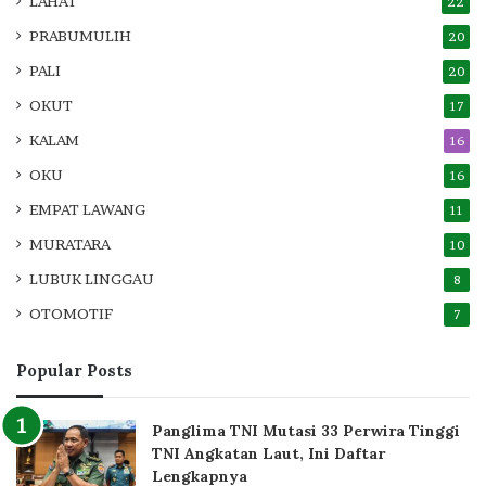
LAHAT
22
PRABUMULIH
20
PALI
20
OKUT
17
KALAM
16
OKU
16
EMPAT LAWANG
11
MURATARA
10
LUBUK LINGGAU
8
OTOMOTIF
7
Popular Posts
Panglima TNI Mutasi 33 Perwira Tinggi
TNI Angkatan Laut, Ini Daftar
Lengkapnya