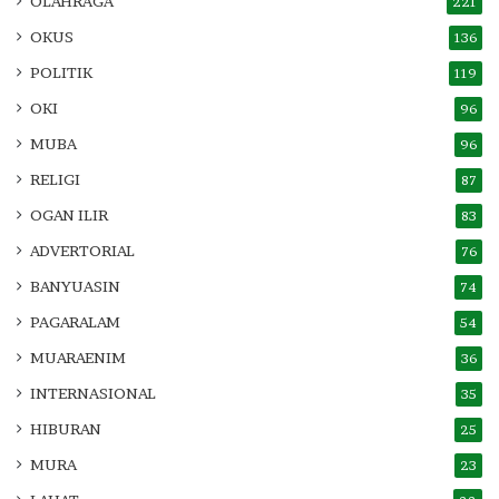
OLAHRAGA
221
OKUS
136
POLITIK
119
OKI
96
MUBA
96
RELIGI
87
OGAN ILIR
83
ADVERTORIAL
76
BANYUASIN
74
PAGARALAM
54
MUARAENIM
36
INTERNASIONAL
35
HIBURAN
25
MURA
23