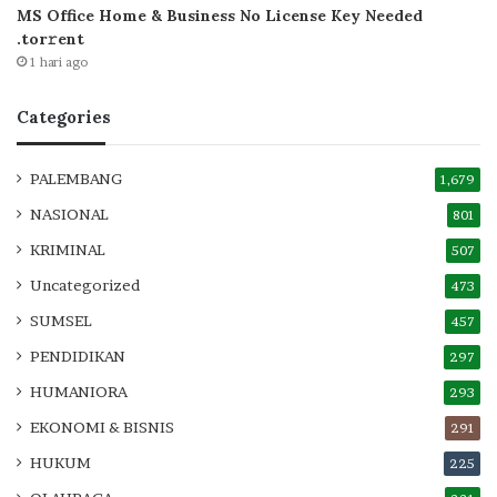
MS Office Home & Business No License Key Needed
.tоr𝚛еnt
1 hari ago
Categories
PALEMBANG
1,679
NASIONAL
801
KRIMINAL
507
Uncategorized
473
SUMSEL
457
PENDIDIKAN
297
HUMANIORA
293
EKONOMI & BISNIS
291
HUKUM
225