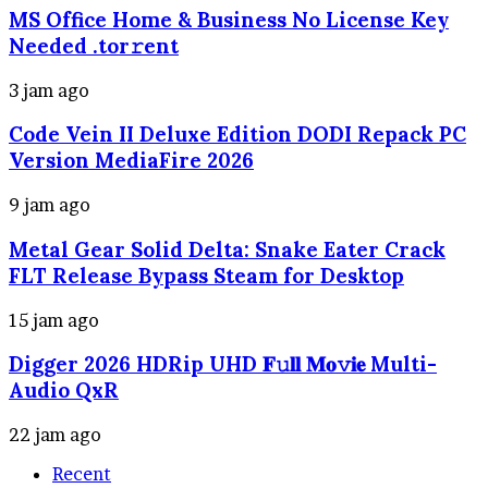
MS Office Home & Business No License Key
Needed .tоr𝚛еnt
3 jam ago
Code Vein II Deluxe Edition DODI Repack PC
Version MediaFire 2026
9 jam ago
Metal Gear Solid Delta: Snake Eater Crack
FLT Release Bypass Steam for Desktop
15 jam ago
Digger 2026 HDRip UHD 𝐅𝚞𝐥𝐥 𝐌𝐨𝚟𝐢𝐞 Multi-
Audio QxR
22 jam ago
Recent