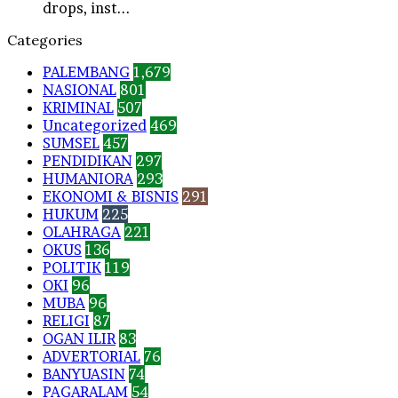
drops, inst...
Categories
PALEMBANG
1,679
NASIONAL
801
KRIMINAL
507
Uncategorized
469
SUMSEL
457
PENDIDIKAN
297
HUMANIORA
293
EKONOMI & BISNIS
291
HUKUM
225
OLAHRAGA
221
OKUS
136
POLITIK
119
OKI
96
MUBA
96
RELIGI
87
OGAN ILIR
83
ADVERTORIAL
76
BANYUASIN
74
PAGARALAM
54