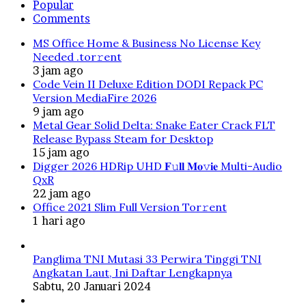
Popular
Comments
MS Office Home & Business No License Key
Needed .tоr𝚛еnt
3 jam ago
Code Vein II Deluxe Edition DODI Repack PC
Version MediaFire 2026
9 jam ago
Metal Gear Solid Delta: Snake Eater Crack FLT
Release Bypass Steam for Desktop
15 jam ago
Digger 2026 HDRip UHD 𝐅𝚞𝐥𝐥 𝐌𝐨𝚟𝐢𝐞 Multi-Audio
QxR
22 jam ago
Office 2021 Slim Full Version Tor𝚛ent
1 hari ago
Panglima TNI Mutasi 33 Perwira Tinggi TNI
Angkatan Laut, Ini Daftar Lengkapnya
Sabtu, 20 Januari 2024