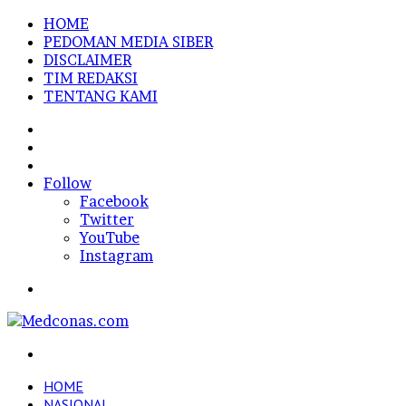
HOME
PEDOMAN MEDIA SIBER
DISCLAIMER
TIM REDAKSI
TENTANG KAMI
Sidebar
Random
Article
Log
In
Follow
Facebook
Twitter
YouTube
Instagram
Menu
Search
for
HOME
NASIONAL