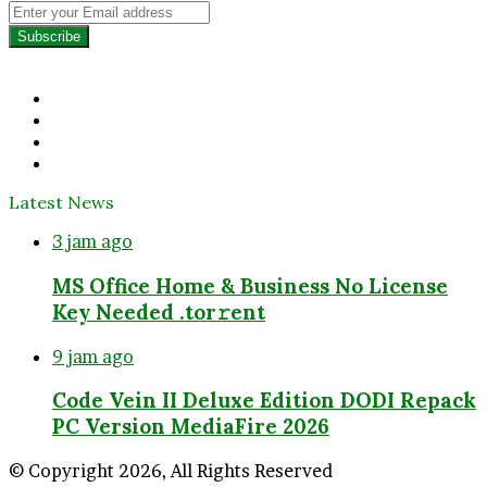
Enter
your
Email
address
Facebook
Twitter
YouTube
Instagram
Latest News
3 jam ago
MS Office Home & Business No License
Key Needed .tоr𝚛еnt
9 jam ago
Code Vein II Deluxe Edition DODI Repack
PC Version MediaFire 2026
© Copyright 2026, All Rights Reserved