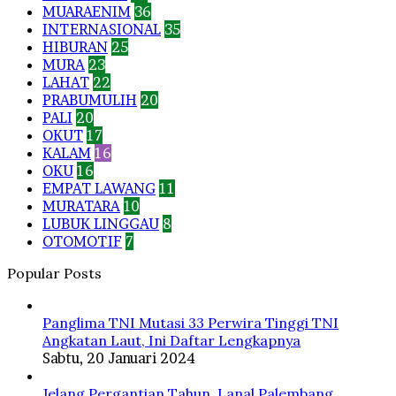
MUARAENIM
36
INTERNASIONAL
35
HIBURAN
25
MURA
23
LAHAT
22
PRABUMULIH
20
PALI
20
OKUT
17
KALAM
16
OKU
16
EMPAT LAWANG
11
MURATARA
10
LUBUK LINGGAU
8
OTOMOTIF
7
Popular Posts
Panglima TNI Mutasi 33 Perwira Tinggi TNI
Angkatan Laut, Ini Daftar Lengkapnya
Sabtu, 20 Januari 2024
Jelang Pergantian Tahun, Lanal Palembang