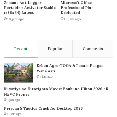
Zemana AntiLogger
Microsoft Office
Portable + Activator Stable
Professional Plus
(x86x64) Latest
Debloated
10 jam ago
16 jam ago
Recent
Popular
Comments
Kebun Agro-TOGA & Tanam Pangan
Wana Asri
4 jam ago
Kusuriya no Hitorigoto Movie: Bouhi no Hihou 2026 4K
HEVC Proper
4 jam ago
Persona 5 Tactica Crack for Desktop 2026
10 jam ago