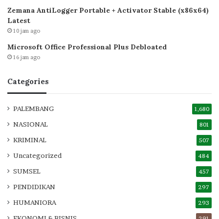
Zemana AntiLogger Portable + Activator Stable (x86x64)
Latest
10 jam ago
Microsoft Office Professional Plus Debloated
16 jam ago
Categories
PALEMBANG
1,680
NASIONAL
801
KRIMINAL
507
Uncategorized
484
SUMSEL
457
PENDIDIKAN
297
HUMANIORA
293
EKONOMI & BISNIS
291