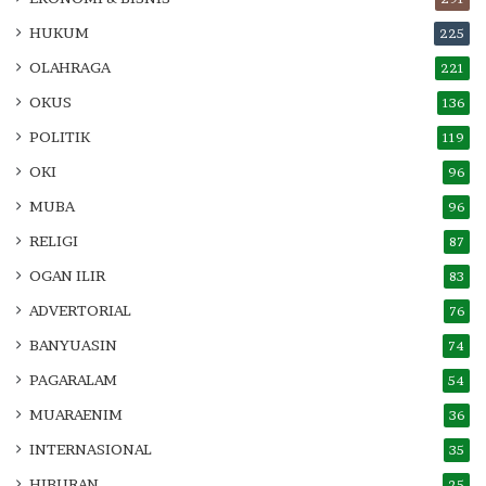
HUKUM
225
OLAHRAGA
221
OKUS
136
POLITIK
119
OKI
96
MUBA
96
RELIGI
87
OGAN ILIR
83
ADVERTORIAL
76
BANYUASIN
74
PAGARALAM
54
MUARAENIM
36
INTERNASIONAL
35
HIBURAN
25