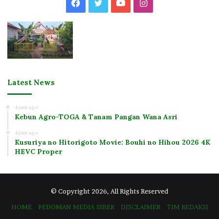
Facebook
Twitter
YouTube
Instagram
Latest News
4 jam ago
Kebun Agro-TOGA & Tanam Pangan Wana Asri
4 jam ago
Kusuriya no Hitorigoto Movie: Bouhi no Hihou 2026 4K
HEVC Proper
© Copyright 2026, All Rights Reserved
HOME
PEDOMAN MEDIA SIBER
DISCLAIMER
TIM REDAKSI