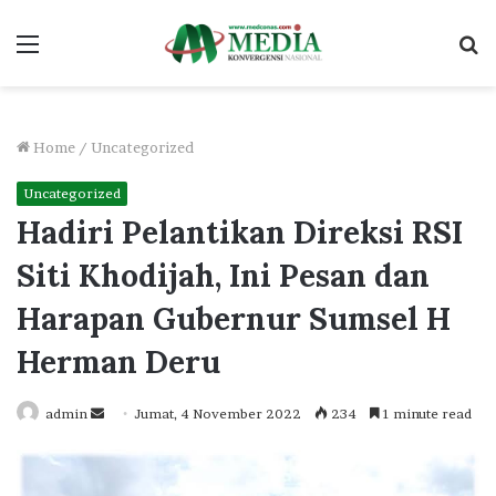
Menu
S
fo
Home
/
Uncategorized
Uncategorized
Hadiri Pelantikan Direksi RSI
Siti Khodijah, Ini Pesan dan
Harapan Gubernur Sumsel H
Herman Deru
Send
admin
Jumat, 4 November 2022
234
1 minute read
an
email