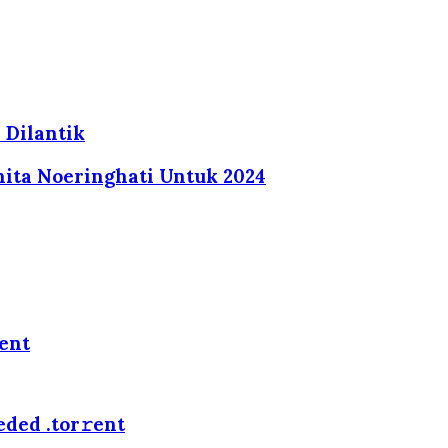
 Dilantik
nita Noeringhati Untuk 2024
rent
ded .tоr𝚛еnt