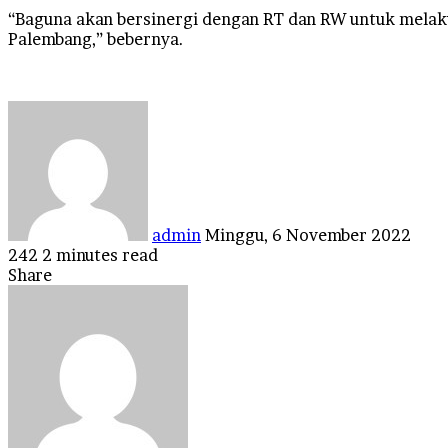
“Baguna akan bersinergi dengan RT dan RW untuk melak
Palembang,” bebernya.
Send
an
email
admin
Minggu, 6 November 2022
242
2 minutes read
Facebook
Twitter
LinkedIn
Tumblr
Pinterest
Reddit
VKontakte
Odnoklassniki
Pocket
Share
Facebook
Twitter
LinkedIn
Tumblr
Pinterest
Reddit
VKontakte
Odnoklassniki
Pocket
Share
Print
via
Email