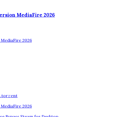
ersion MediaFire 2026
n MediaFire 2026
.tоr𝚛еnt
n MediaFire 2026
ase Bypass Steam for Desktop