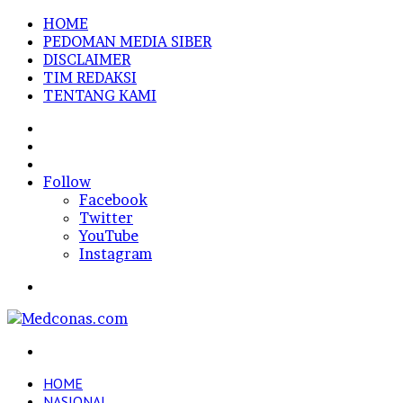
HOME
PEDOMAN MEDIA SIBER
DISCLAIMER
TIM REDAKSI
TENTANG KAMI
Sidebar
Random
Article
Log
In
Follow
Facebook
Twitter
YouTube
Instagram
Menu
Search
for
HOME
NASIONAL