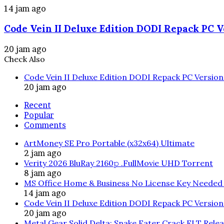
14 jam ago
Code Vein II Deluxe Edition DODI Repack PC V
20 jam ago
Check Also
Close
Code Vein II Deluxe Edition DODI Repack PC Versio
20 jam ago
Recent
Popular
Comments
ArtMoney SE Pro Portable (x32x64) Ultimate
2 jam ago
Verity 2026 BluRay 2160𝚙 .FullMov𝗂e UHD Torrent
8 jam ago
MS Office Home & Business No License Key Needed 
14 jam ago
Code Vein II Deluxe Edition DODI Repack PC Versio
20 jam ago
Metal Gear Solid Delta: Snake Eater Crack FLT Rele