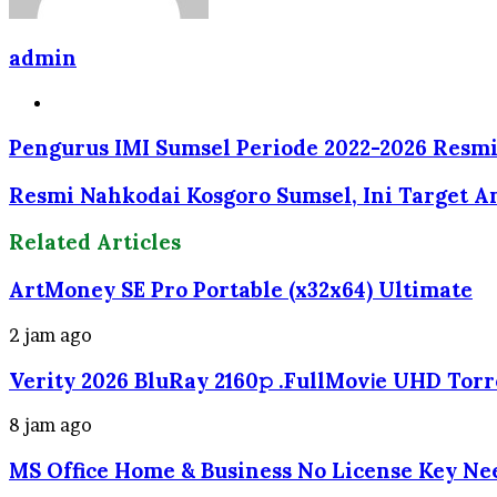
admin
Website
Pengurus IMI Sumsel Periode 2022-2026 Resmi
Resmi Nahkodai Kosgoro Sumsel, Ini Target A
Related Articles
ArtMoney SE Pro Portable (x32x64) Ultimate
2 jam ago
Verity 2026 BluRay 2160𝚙 .FullMov𝗂e UHD Tor
8 jam ago
MS Office Home & Business No License Key Nee