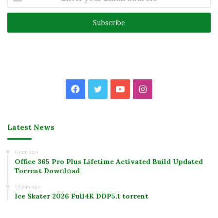
your
Email
address
Facebook
Twitter
YouTube
Instagram
Latest News
6 jam ago
Office 365 Pro Plus Lifetime Activated Build Updated
Torrent Dow𝚗l𝚘аd
12 jam ago
Ice Skater 2026 Full4K DDP5.1 torrent