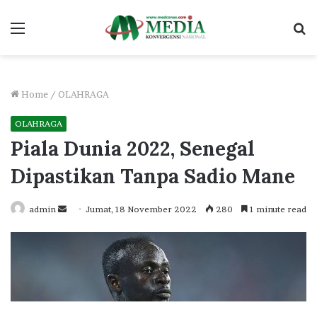
Menu
S
fo
Home
/
OLAHRAGA
OLAHRAGA
Piala Dunia 2022, Senegal
Dipastikan Tanpa Sadio Mane
Send
admin
Jumat, 18 November 2022
280
1 minute read
an
email