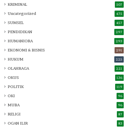
KRIMINAL
507
Uncategorized
475
SUMSEL
457
PENDIDIKAN
297
HUMANIORA
293
EKONOMI & BISNIS
291
HUKUM
225
OLAHRAGA
221
OKUS
136
POLITIK
119
OKI
96
MUBA
96
RELIGI
87
OGAN ILIR
83