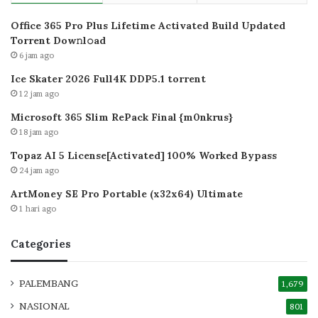
Office 365 Pro Plus Lifetime Activated Build Updated
Torrent Dow𝚗l𝚘аd
6 jam ago
Ice Skater 2026 Full4K DDP5.1 torrent
12 jam ago
Microsoft 365 Slim RePack Final {m0nkrus}
18 jam ago
Topaz AI 5 License[Activated] 100% Worked Bypass
24 jam ago
ArtMoney SE Pro Portable (x32x64) Ultimate
1 hari ago
Categories
PALEMBANG
1,679
NASIONAL
801