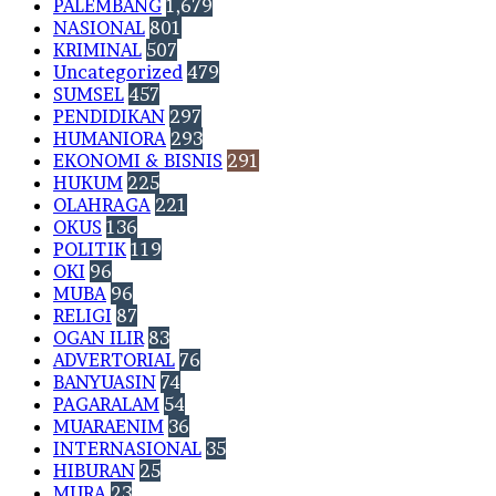
PALEMBANG
1,679
NASIONAL
801
KRIMINAL
507
Uncategorized
479
SUMSEL
457
PENDIDIKAN
297
HUMANIORA
293
EKONOMI & BISNIS
291
HUKUM
225
OLAHRAGA
221
OKUS
136
POLITIK
119
OKI
96
MUBA
96
RELIGI
87
OGAN ILIR
83
ADVERTORIAL
76
BANYUASIN
74
PAGARALAM
54
MUARAENIM
36
INTERNASIONAL
35
HIBURAN
25
MURA
23