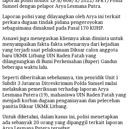
laporan polisi nomor LP.B/608/X/2022/SPKT/Polda
Sumsel dengan pelapor Arya Lesmana Putra.
Laporan polisi yang dilayangkan oleh Arya ini terkait
perkara dugaan tindak pidana pengeroyokan
sebagaimana dimaksud pada Pasal 170 KUHP.
Asnawi juga menegaskan kliennya akan diminta untuk
menyampaikan fakta-fakta sebenarnya dari kejadian
yang terjadi saat pelaksanaan Diksar calon anggota
baru UKMK Litbang UIN Raden Fatah yang
dilangsungkan di Bumi Perkemahan (Buper) Gandus
beberapa waktu lalu.
Seperti diberitakan sebelumnya, tim penyidik Unit 1
Subdit 3 Jatanras Ditreskrimum Polda Sumsel mulai
melakukan pemeriksaan terhadap laporan Arya
Lesmana Putera (19), mahasiswa UIN Raden Fatah yang
menjadi korban dugaan penganiayaan dan pelecehan
panitia Diksar UKMK Litbang.
Untuk diketahui, dalam kasus ini, polisi menetapkan
ada sebanyak 20 orang yang dipanggil terkait laporan
Arya Lesmana Putera tersebut