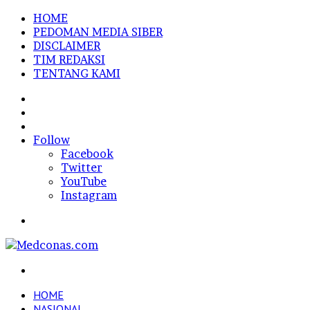
HOME
PEDOMAN MEDIA SIBER
DISCLAIMER
TIM REDAKSI
TENTANG KAMI
Sidebar
Random
Article
Log
In
Follow
Facebook
Twitter
YouTube
Instagram
Menu
Search
for
HOME
NASIONAL