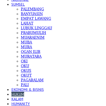
SUMSEL
PALEMBANG
BANYUASIN
EMPAT LAWANG
LAHAT
LUBUK LINGGAU
PRABUMULIH
MUARAENIM
MUBA
MURA
OGAN ILIR
MURATARA
OKI
OKU
OKUS
OKUT
PAGARALAM
PALI
EKONOMI & BISNIS
HUKUM
KALAM
HUMANITY