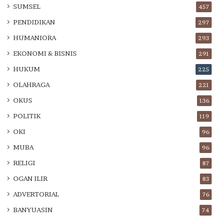
SUMSEL
457
PENDIDIKAN
297
HUMANIORA
293
EKONOMI & BISNIS
291
HUKUM
225
OLAHRAGA
221
OKUS
136
POLITIK
119
OKI
96
MUBA
96
RELIGI
87
OGAN ILIR
83
ADVERTORIAL
76
BANYUASIN
74