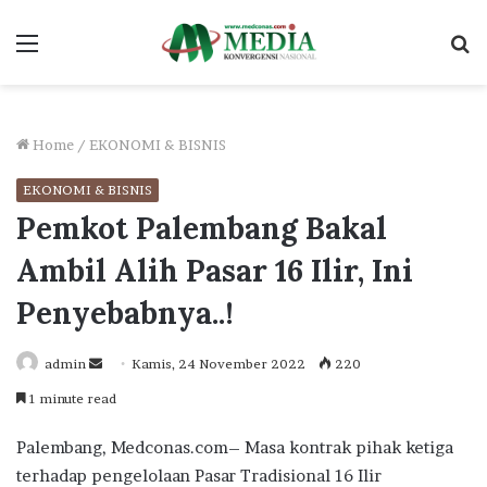
Menu
S
fo
Home
/
EKONOMI & BISNIS
EKONOMI & BISNIS
Pemkot Palembang Bakal
Ambil Alih Pasar 16 Ilir, Ini
Penyebabnya..!
Send
admin
Kamis, 24 November 2022
220
an
1 minute read
email
Palembang, Medconas.com– Masa kontrak pihak ketiga
terhadap pengelolaan Pasar Tradisional 16 Ilir