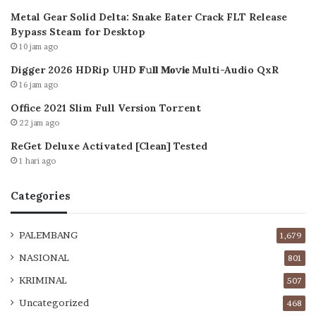
Metal Gear Solid Delta: Snake Eater Crack FLT Release
Bypass Steam for Desktop
10 jam ago
Digger 2026 HDRip UHD 𝐅𝚞𝐥𝐥 𝐌𝐨𝚟𝐢𝐞 Multi-Audio QxR
16 jam ago
Office 2021 Slim Full Version Tor𝚛ent
22 jam ago
ReGet Deluxe Activated [Clean] Tested
1 hari ago
Categories
PALEMBANG
1,679
NASIONAL
801
KRIMINAL
507
Uncategorized
468