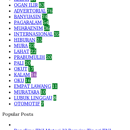
OGAN ILIR
83
ADVERTORIAL
76
BANYUASIN
74
PAGARALAM
54
MUARAENIM
36
INTERNASIONAL
35
HIBURAN
25
MURA
23
LAHAT
22
PRABUMULIH
20
PALI
20
OKUT
17
KALAM
16
OKU
16
EMPAT LAWANG
11
MURATARA
10
LUBUK LINGGAU
8
OTOMOTIF
7
Popular Posts