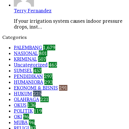
Terry Fernandez
If your irrigation system causes indoor pressure
drops, inst...
Categories
PALEMBANG
1,679
NASIONAL
801
KRIMINAL
507
Uncategorized
465
SUMSEL
457
PENDIDIKAN
297
HUMANIORA
293
EKONOMI & BISNIS
291
HUKUM
225
OLAHRAGA
221
OKUS
136
POLITIK
119
OKI
96
MUBA
96
RELIGI
87