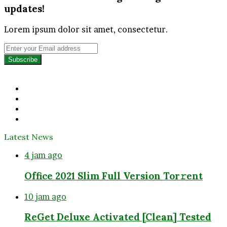
updates!
Lorem ipsum dolor sit amet, consectetur.
Enter
your
Email
address
Facebook
Twitter
YouTube
Instagram
Latest News
4 jam ago
Office 2021 Slim Full Version Tor𝚛ent
10 jam ago
ReGet Deluxe Activated [Clean] Tested