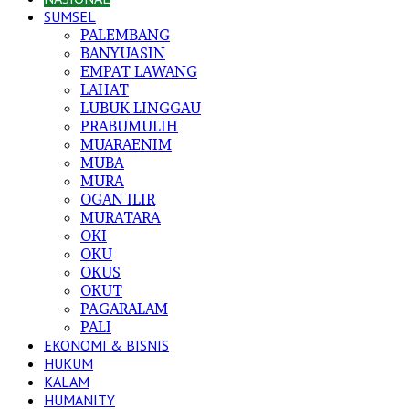
SUMSEL
PALEMBANG
BANYUASIN
EMPAT LAWANG
LAHAT
LUBUK LINGGAU
PRABUMULIH
MUARAENIM
MUBA
MURA
OGAN ILIR
MURATARA
OKI
OKU
OKUS
OKUT
PAGARALAM
PALI
EKONOMI & BISNIS
HUKUM
KALAM
HUMANITY