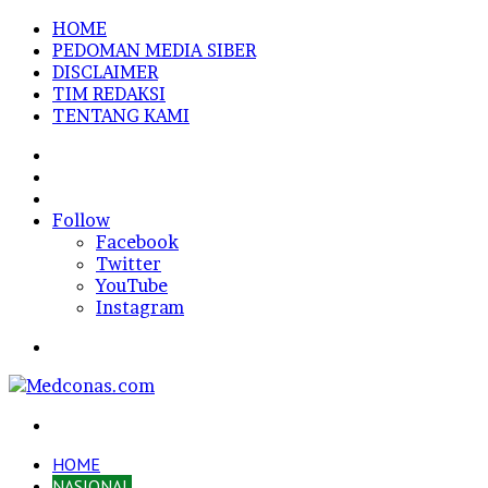
HOME
PEDOMAN MEDIA SIBER
DISCLAIMER
TIM REDAKSI
TENTANG KAMI
Sidebar
Random
Article
Log
In
Follow
Facebook
Twitter
YouTube
Instagram
Menu
Search
for
HOME
NASIONAL