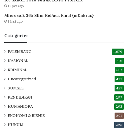
Ice Skater 2026 Full4K DDP5.1 torrent
19 jam ago
Microsoft 365 Slim RePack Final {m0nkrus}
1 hari ago
Categories
PALEMBANG
1,679
NASIONAL
801
KRIMINAL
507
Uncategorized
477
SUMSEL
457
PENDIDIKAN
297
HUMANIORA
293
EKONOMI & BISNIS
291
HUKUM
225