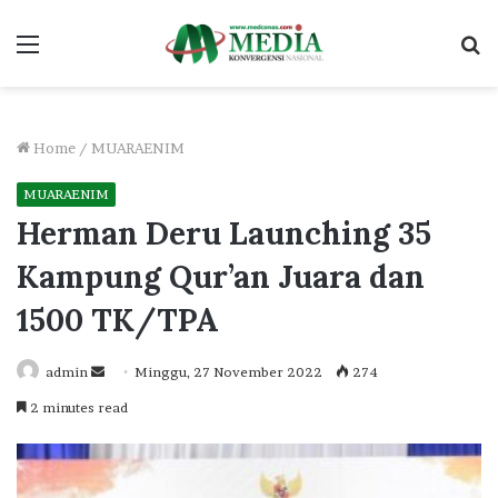
Menu
S
fo
Home
/
MUARAENIM
MUARAENIM
Herman Deru Launching 35
Kampung Qur’an Juara dan
1500 TK/TPA
Send
admin
Minggu, 27 November 2022
274
an
2 minutes read
email