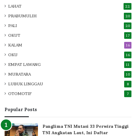
LAHAT
22
PRABUMULIH
20
PALI
20
OKUT
17
KALAM
16
OKU
16
EMPAT LAWANG
11
MURATARA
10
LUBUK LINGGAU
8
OTOMOTIF
7
Popular Posts
Panglima TNI Mutasi 33 Perwira Tinggi
TNI Angkatan Laut, Ini Daftar