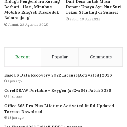
Diduga Pengendara Kurang
Dari Desa untuk Masa
Berhati- Hati, Minubus
Depan: Upaya Ayu Nur Suri
Mobilio Ringsek Diseruduk
Tekan Stunting di Sumsel
Babaranjang
Sabtu, 19 Juli 2025
Jumat, 22 Agustus 2025
Recent
Popular
Comments
EaseUS Data Recovery 2022 License[Activated] 2026
1 jam ago
CorelDRAW Portable + Keygen (x32-x64) Patch 2026
7 jam ago
Office 365 Pro Plus Lifetime Activated Build Updated
Torrent Dow𝚗l𝚘аd
13 jam ago