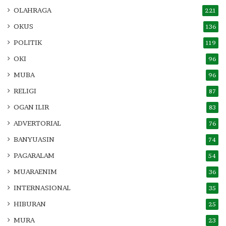
OLAHRAGA
221
OKUS
136
POLITIK
119
OKI
96
MUBA
96
RELIGI
87
OGAN ILIR
83
ADVERTORIAL
76
BANYUASIN
74
PAGARALAM
54
MUARAENIM
36
INTERNASIONAL
35
HIBURAN
25
MURA
23