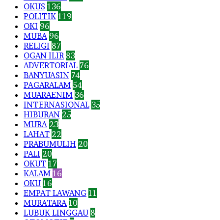
OKUS
136
POLITIK
119
OKI
96
MUBA
96
RELIGI
87
OGAN ILIR
83
ADVERTORIAL
76
BANYUASIN
74
PAGARALAM
54
MUARAENIM
36
INTERNASIONAL
35
HIBURAN
25
MURA
23
LAHAT
22
PRABUMULIH
20
PALI
20
OKUT
17
KALAM
16
OKU
16
EMPAT LAWANG
11
MURATARA
10
LUBUK LINGGAU
8