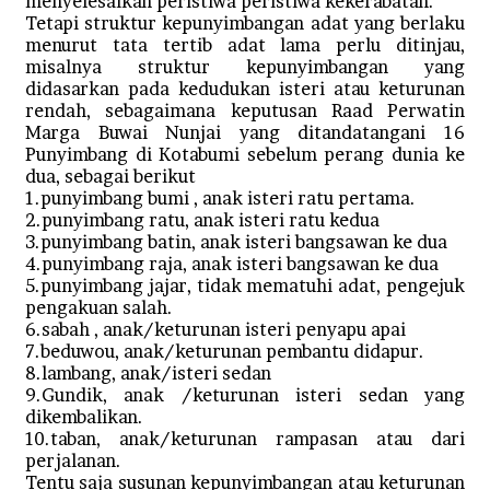
menyelesaikan peristiwa peristiwa kekerabatan.
Tetapi struktur kepunyimbangan adat yang berlaku
menurut tata tertib adat lama perlu ditinjau,
misalnya struktur kepunyimbangan yang
didasarkan pada kedudukan isteri atau keturunan
rendah, sebagaimana keputusan Raad Perwatin
Marga Buwai Nunjai yang ditandatangani 16
Punyimbang di Kotabumi sebelum perang dunia ke
dua, sebagai berikut
1.punyimbang bumi , anak isteri ratu pertama.
2.punyimbang ratu, anak isteri ratu kedua
3.punyimbang batin, anak isteri bangsawan ke dua
4.punyimbang raja, anak isteri bangsawan ke dua
5.punyimbang jajar, tidak mematuhi adat, pengejuk
pengakuan salah.
6.sabah , anak/keturunan isteri penyapu apai
7.beduwou, anak/keturunan pembantu didapur.
8.lambang, anak/isteri sedan
9.Gundik, anak /keturunan isteri sedan yang
dikembalikan.
10.taban, anak/keturunan rampasan atau dari
perjalanan.
Tentu saja susunan kepunyimbangan atau keturunan