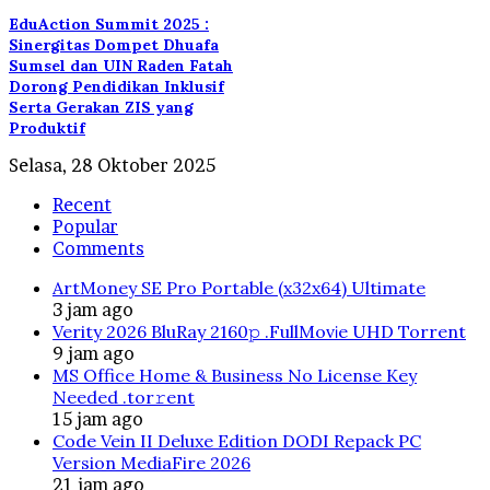
EduAction Summit 2025 :
Sinergitas Dompet Dhuafa
Sumsel dan UIN Raden Fatah
Dorong Pendidikan Inklusif
Serta Gerakan ZIS yang
Produktif
Selasa, 28 Oktober 2025
Recent
Popular
Comments
ArtMoney SE Pro Portable (x32x64) Ultimate
3 jam ago
Verity 2026 BluRay 2160𝚙 .FullMov𝗂e UHD Torrent
9 jam ago
MS Office Home & Business No License Key
Needed .tоr𝚛еnt
15 jam ago
Code Vein II Deluxe Edition DODI Repack PC
Version MediaFire 2026
21 jam ago