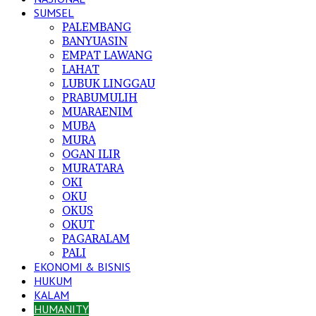
SUMSEL
PALEMBANG
BANYUASIN
EMPAT LAWANG
LAHAT
LUBUK LINGGAU
PRABUMULIH
MUARAENIM
MUBA
MURA
OGAN ILIR
MURATARA
OKI
OKU
OKUS
OKUT
PAGARALAM
PALI
EKONOMI & BISNIS
HUKUM
KALAM
HUMANITY