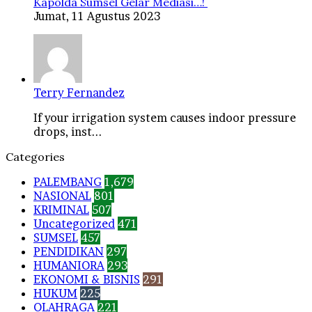
Kapolda Sumsel Gelar Mediasi…!
Jumat, 11 Agustus 2023
Terry Fernandez
If your irrigation system causes indoor pressure
drops, inst...
Categories
PALEMBANG
1,679
NASIONAL
801
KRIMINAL
507
Uncategorized
471
SUMSEL
457
PENDIDIKAN
297
HUMANIORA
293
EKONOMI & BISNIS
291
HUKUM
225
OLAHRAGA
221