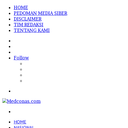
HOME
PEDOMAN MEDIA SIBER
DISCLAIMER
TIM REDAKSI
TENTANG KAMI
Sidebar
Random
Article
Log
In
Follow
Menu
Search
for
HOME
NASIONAL