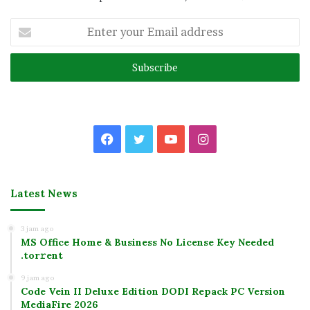
Enter
your
Email
address
Facebook
Twitter
YouTube
Instagram
Latest News
3 jam ago
MS Office Home & Business No License Key Needed
.tоr𝚛еnt
9 jam ago
Code Vein II Deluxe Edition DODI Repack PC Version
MediaFire 2026