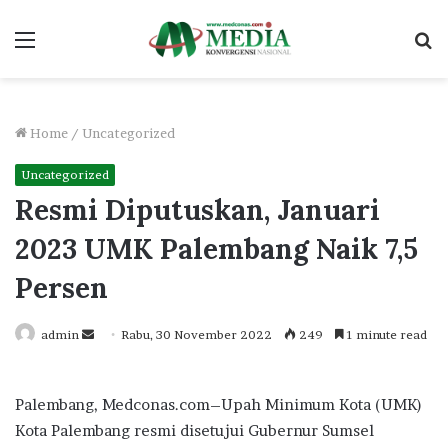
Menu
S
fo
Home
/
Uncategorized
Uncategorized
Resmi Diputuskan, Januari
2023 UMK Palembang Naik 7,5
Persen
Send
admin
Rabu, 30 November 2022
249
1 minute read
an
email
Palembang, Medconas.com–Upah Minimum Kota (UMK)
Kota Palembang resmi disetujui Gubernur Sumsel