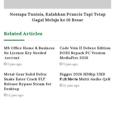
Nestapa Tunisia, Kalahkan Prancis Tapi Tetap
Gagal Melaju ke 16 Besar
Related Articles
MS Office Home & Business
Code Vein II Deluxe Edition
No License Key Needed
DODI Repack PC Version
.tоr𝚛еnt
MediaFire 2026
3 jam ago
9 jam ago
Metal Gear Solid Delta:
Digger 2026 HDRip UHD
Snake Eater Crack FLT
𝐅𝚞𝐥𝐥 𝐌𝐨𝚟𝐢𝐞 Multi-Audio QxR
Release Bypass Steam for
21 jam ago
Desktop
15 jam ago