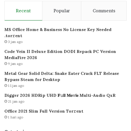
Recent
Popular
Comments
MS Office Home & Business No License Key Needed
.tоr𝚛еnt
3 jam ago
Code Vein II Deluxe Edition DODI Repack PC Version
MediaFire 2026
9 jam ago
Metal Gear Solid Delta: Snake Eater Crack FLT Release
Bypass Steam for Desktop
15 jam ago
Digger 2026 HDRip UHD 𝐅𝚞𝐥𝐥 𝐌𝐨𝚟𝐢𝐞 Multi-Audio QxR
21 jam ago
Office 2021 Slim Full Version Tor𝚛ent
1 hari ago