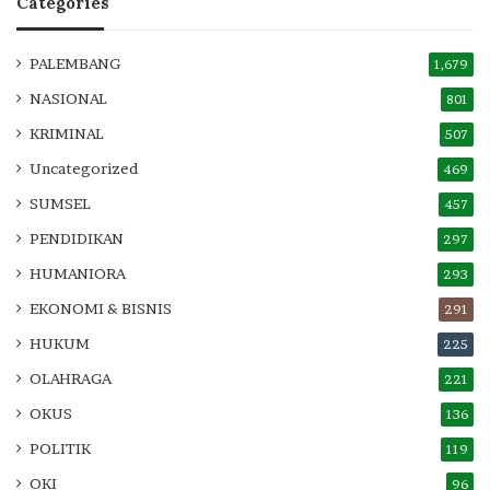
Categories
PALEMBANG
1,679
NASIONAL
801
KRIMINAL
507
Uncategorized
469
SUMSEL
457
PENDIDIKAN
297
HUMANIORA
293
EKONOMI & BISNIS
291
HUKUM
225
OLAHRAGA
221
OKUS
136
POLITIK
119
OKI
96