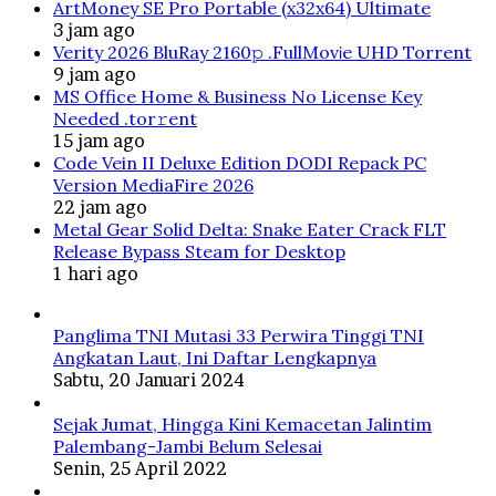
ArtMoney SE Pro Portable (x32x64) Ultimate
3 jam ago
Verity 2026 BluRay 2160𝚙 .FullMov𝗂e UHD Torrent
9 jam ago
MS Office Home & Business No License Key
Needed .tоr𝚛еnt
15 jam ago
Code Vein II Deluxe Edition DODI Repack PC
Version MediaFire 2026
22 jam ago
Metal Gear Solid Delta: Snake Eater Crack FLT
Release Bypass Steam for Desktop
1 hari ago
Panglima TNI Mutasi 33 Perwira Tinggi TNI
Angkatan Laut, Ini Daftar Lengkapnya
Sabtu, 20 Januari 2024
Sejak Jumat, Hingga Kini Kemacetan Jalintim
Palembang-Jambi Belum Selesai
Senin, 25 April 2022