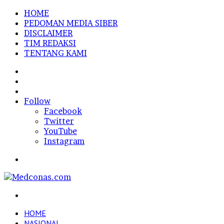
HOME
PEDOMAN MEDIA SIBER
DISCLAIMER
TIM REDAKSI
TENTANG KAMI
Sidebar
Random
Article
Log
In
Follow
Facebook
Twitter
YouTube
Instagram
Menu
Search
for
HOME
NASIONAL