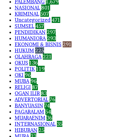
PALEMBANG
1,679
NASIONAL
801
KRIMINAL
507
Uncategorized
471
SUMSEL
457
PENDIDIKAN
297
HUMANIORA
293
EKONOMI & BISNIS
291
HUKUM
225
OLAHRAGA
221
OKUS
136
POLITIK
119
OKI
96
MUBA
96
RELIGI
87
OGAN ILIR
83
ADVERTORIAL
76
BANYUASIN
74
PAGARALAM
54
MUARAENIM
36
INTERNASIONAL
35
HIBURAN
25
MURA
23