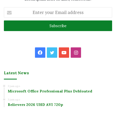
Enter
your
Email
address
Facebook
Twitter
YouTube
Instagram
Latest News
3 jam ago
Microsoft Office Professional Plus Debloated
3 jam ago
Believers 2026 UHD AVI 720p