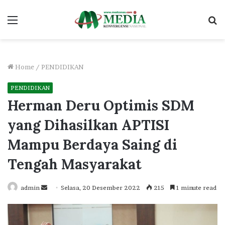
Menu
S
fo
Home
/
PENDIDIKAN
PENDIDIKAN
Herman Deru Optimis SDM
yang Dihasilkan APTISI
Mampu Berdaya Saing di
Tengah Masyarakat
Send
admin
Selasa, 20 Desember 2022
215
1 minute read
an
email