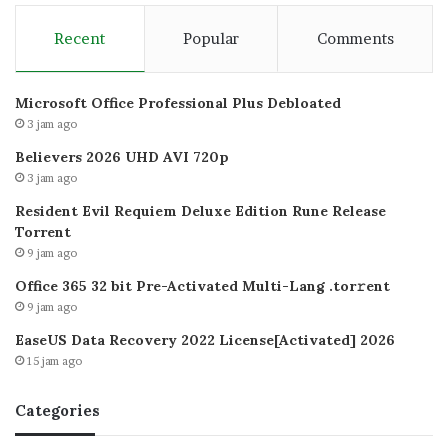
Recent
Popular
Comments
Microsoft Office Professional Plus Debloated
3 jam ago
Believers 2026 UHD AVI 720p
3 jam ago
Resident Evil Requiem Deluxe Edition Rune Release
Torrent
9 jam ago
Office 365 32 bit Pre-Activated Multi-Lang .tоr𝚛еnt
9 jam ago
EaseUS Data Recovery 2022 License[Activated] 2026
15 jam ago
Categories