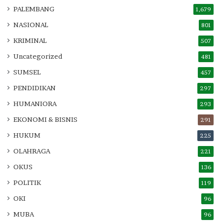
PALEMBANG
1,679
NASIONAL
801
KRIMINAL
507
Uncategorized
481
SUMSEL
457
PENDIDIKAN
297
HUMANIORA
293
EKONOMI & BISNIS
291
HUKUM
225
OLAHRAGA
221
OKUS
136
POLITIK
119
OKI
96
MUBA
96