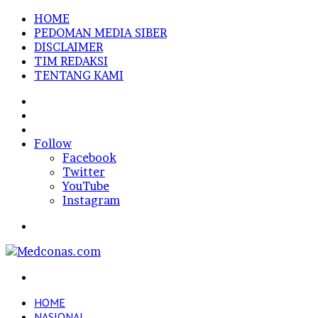
HOME
PEDOMAN MEDIA SIBER
DISCLAIMER
TIM REDAKSI
TENTANG KAMI
Sidebar
Random
Article
Log
In
Follow
Facebook
Twitter
YouTube
Instagram
Menu
Search
for
HOME
NASIONAL