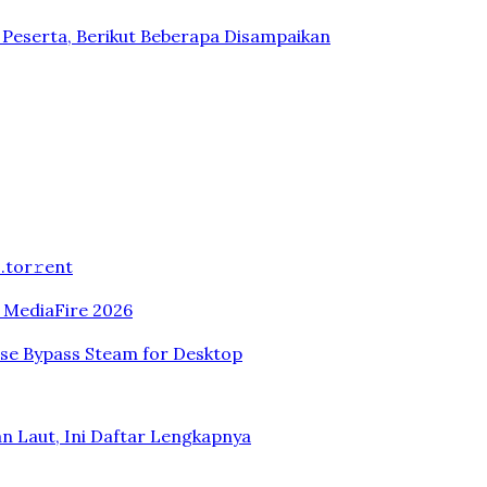
n Peserta, Berikut Beberapa Disampaikan
.tоr𝚛еnt
n MediaFire 2026
ase Bypass Steam for Desktop
n Laut, Ini Daftar Lengkapnya