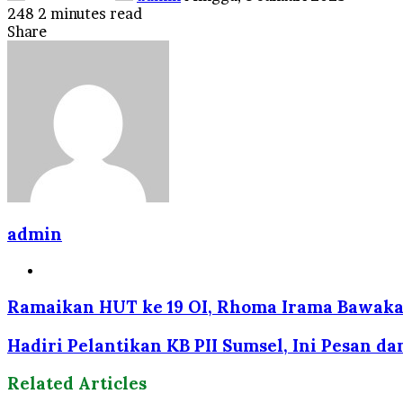
248
2 minutes read
Facebook
Twitter
LinkedIn
Tumblr
Pinterest
Reddit
VKontakte
Odnoklassniki
Pocket
Share
Facebook
Twitter
LinkedIn
Tumblr
Pinterest
Reddit
VKontakte
Odnoklassniki
Pocket
Share
Print
via
Email
admin
Website
Ramaikan HUT ke 19 OI, Rhoma Irama Bawaka
Hadiri Pelantikan KB PII Sumsel, Ini Pesan d
Related Articles