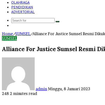
OLAHRAGA
PENDIDIKAN
ADVERTORIAL
Search
Log
for
In
Home
/
SUMSEL
/
Alliance For Justice Sumsel Resmi Diku
SUMSEL
Alliance For Justice Sumsel Resmi D
Send
an
email
admin
Minggu, 8 Januari 2023
248
2 minutes read
Facebook
Twitter
LinkedIn
Tumblr
Pinterest
Reddit
VKontakte
Odnoklassniki
Pocket