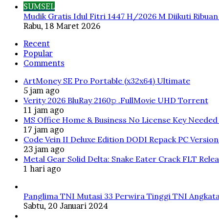
SUMSEL
Mudik Gratis Idul Fitri 1447 H/2026 M Diikuti Ribua
Rabu, 18 Maret 2026
Recent
Popular
Comments
ArtMoney SE Pro Portable (x32x64) Ultimate
5 jam ago
Verity 2026 BluRay 2160𝚙 .FullMov𝗂e UHD Torrent
11 jam ago
MS Office Home & Business No License Key Needed 
17 jam ago
Code Vein II Deluxe Edition DODI Repack PC Versio
23 jam ago
Metal Gear Solid Delta: Snake Eater Crack FLT Rele
1 hari ago
Panglima TNI Mutasi 33 Perwira Tinggi TNI Angkata
Sabtu, 20 Januari 2024