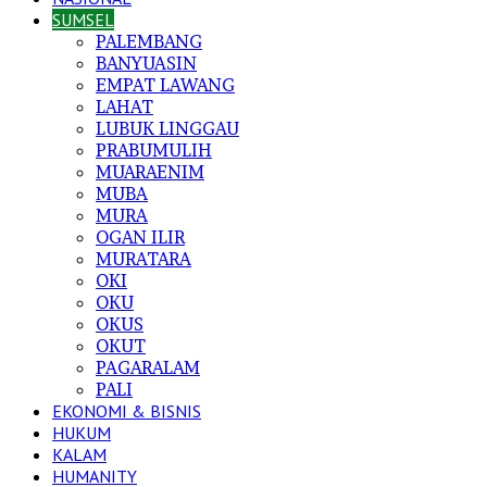
SUMSEL
PALEMBANG
BANYUASIN
EMPAT LAWANG
LAHAT
LUBUK LINGGAU
PRABUMULIH
MUARAENIM
MUBA
MURA
OGAN ILIR
MURATARA
OKI
OKU
OKUS
OKUT
PAGARALAM
PALI
EKONOMI & BISNIS
HUKUM
KALAM
HUMANITY