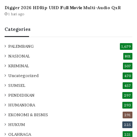
Digger 2026 HDRip UHD 𝐅𝚞𝐥𝐥 𝐌𝐨𝚟𝐢𝐞 Multi-Audio QxR
1 hari ago
Categories
PALEMBANG
1,679
NASIONAL
801
KRIMINAL
507
Uncategorized
470
SUMSEL
457
PENDIDIKAN
297
HUMANIORA
293
EKONOMI & BISNIS
291
HUKUM
225
OLAHRAGA
221