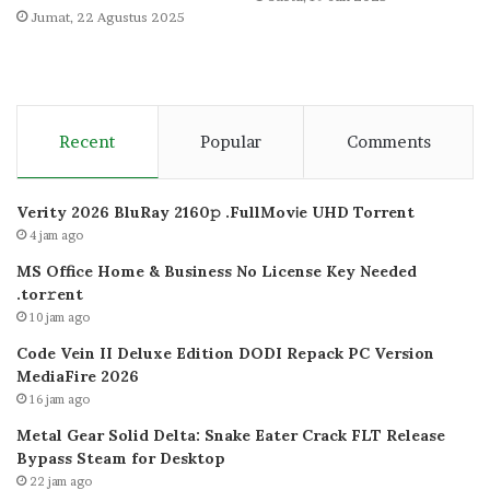
Jumat, 22 Agustus 2025
Recent
Popular
Comments
Verity 2026 BluRay 2160𝚙 .FullMov𝗂e UHD Torrent
4 jam ago
MS Office Home & Business No License Key Needed
.tоr𝚛еnt
10 jam ago
Code Vein II Deluxe Edition DODI Repack PC Version
MediaFire 2026
16 jam ago
Metal Gear Solid Delta: Snake Eater Crack FLT Release
Bypass Steam for Desktop
22 jam ago