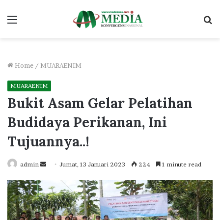
Menu
S
fo
Home
/
MUARAENIM
MUARAENIM
Bukit Asam Gelar Pelatihan
Budidaya Perikanan, Ini
Tujuannya..!
Send
admin
Jumat, 13 Januari 2023
224
1 minute read
an
email