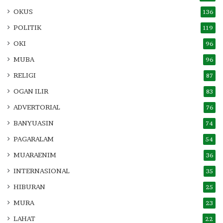
OKUS
136
POLITIK
119
OKI
96
MUBA
96
RELIGI
87
OGAN ILIR
83
ADVERTORIAL
76
BANYUASIN
74
PAGARALAM
54
MUARAENIM
36
INTERNASIONAL
35
HIBURAN
25
MURA
23
LAHAT
22