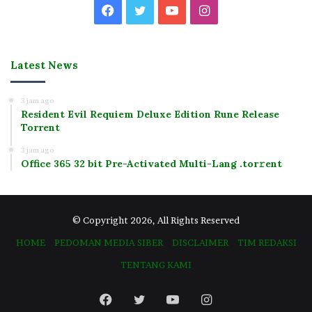
Facebook
Twitter
YouTube
Instagram
Latest News
3 jam ago
Resident Evil Requiem Deluxe Edition Rune Release
Torrent
3 jam ago
Office 365 32 bit Pre-Activated Multi-Lang .tоr𝚛еnt
© Copyright 2026, All Rights Reserved
HOME
PEDOMAN MEDIA SIBER
DISCLAIMER
TIM REDAKSI
TENTANG KAMI
Facebook
Twitter
YouTube
Instagram