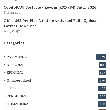
CorelDRAW Portable + Keygen (x32-x64) Patch 2026
15 jam ago
Office 365 Pro Plus Lifetime Activated Build Updated
Torrent Dow𝚗l𝚘аd
21 jam ago
Categories
PALEMBANG
1,679
NASIONAL
801
KRIMINAL
507
Uncategorized
479
SUMSEL
457
PENDIDIKAN
297
HUMANIORA
293