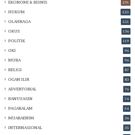
EKONOMI & BISNIS
291
HUKUM
225
OLAHRAGA
221
OKUS
136
POLITIK
119
OKI
96
MUBA
96
RELIGI
87
OGAN ILIR
83
ADVERTORIAL
76
BANYUASIN
74
PAGARALAM
54
MUARAENIM
36
INTERNASIONAL
35