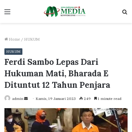
Menu
S
fo
Home
/
HUKUM
HUKUM
Ferdi Sambo Lepas Dari
Hukuman Mati, Bharada E
Dituntut 12 Tahun Penjara
Send
admin
Kamis, 19 Januari 2023
249
1 minute read
an
email