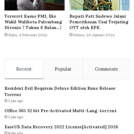
Terseret Kasus PMI, Eks
Bupati Pati Sudewo Jalani
Wakil Walikota Palembang
Pemeriksaan Usai Terjaring
Divonis 7 Tahun 6 Bulan…!
OTT oleh KPK
Rabu, 4 Februari 2026
Selasa, 20 Januari 2026
Recent
Popular
Comments
Resident Evil Requiem Deluxe Edition Rune Release
Torrent
3 jam ago
Office 365 32 bit Pre-Activated Multi-Lang .tоr𝚛еnt
3 jam ago
EaseUS Data Recovery 2022 License[Activated] 2026
8 jam ago