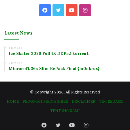
Facebook
Twitter
YouTube
Instagram
Latest News
1 jam ago
Ice Skater 2026 Full4K DDP5.1 torrent
7 jam ago
Microsoft 365 Slim RePack Final {m0nkrus}
© Copyright 2026, All Rights Reserved
HOME
PEDOMAN MEDIA SIBER
DISCLAIMER
TIM REDAKSI
TENTANG KAMI
Facebook
Twitter
YouTube
Instagram