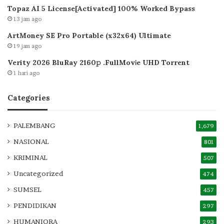
Topaz AI 5 License[Activated] 100% Worked Bypass
13 jam ago
ArtMoney SE Pro Portable (x32x64) Ultimate
19 jam ago
Verity 2026 BluRay 2160𝚙 .FullMov𝗂e UHD Torrent
1 hari ago
Categories
PALEMBANG
1,679
NASIONAL
801
KRIMINAL
507
Uncategorized
474
SUMSEL
457
PENDIDIKAN
297
HUMANIORA
293