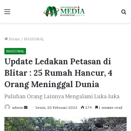
Menu
S
fo
Home
/
NASIONAL
NASIONAL
Update Ledakan Petasan di
Blitar : 25 Rumah Hancur, 4
Orang Meninggal Dunia
Puluhan Orang Lainnya Mengalami Luka-luka
Send
admin
Senin, 20 Februari 2023
279
1 minute read
an
email