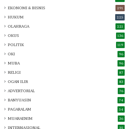
EKONOMI & BISNIS
291
HUKUM
225
OLAHRAGA
221
OKUS
136
POLITIK
119
OKI
96
MUBA
96
RELIGI
87
OGAN ILIR
83
ADVERTORIAL
76
BANYUASIN
74
PAGARALAM
54
MUARAENIM
36
INTERNASIONAL
35