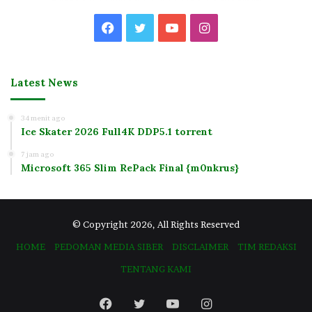
Facebook
Twitter
YouTube
Instagram
Latest News
34 menit ago
Ice Skater 2026 Full4K DDP5.1 torrent
7 jam ago
Microsoft 365 Slim RePack Final {m0nkrus}
© Copyright 2026, All Rights Reserved
HOME
PEDOMAN MEDIA SIBER
DISCLAIMER
TIM REDAKSI
TENTANG KAMI
Facebook
Twitter
YouTube
Instagram