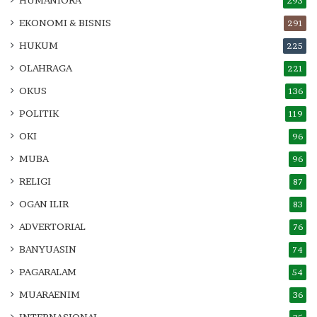
HUMANIORA
293
EKONOMI & BISNIS
291
HUKUM
225
OLAHRAGA
221
OKUS
136
POLITIK
119
OKI
96
MUBA
96
RELIGI
87
OGAN ILIR
83
ADVERTORIAL
76
BANYUASIN
74
PAGARALAM
54
MUARAENIM
36