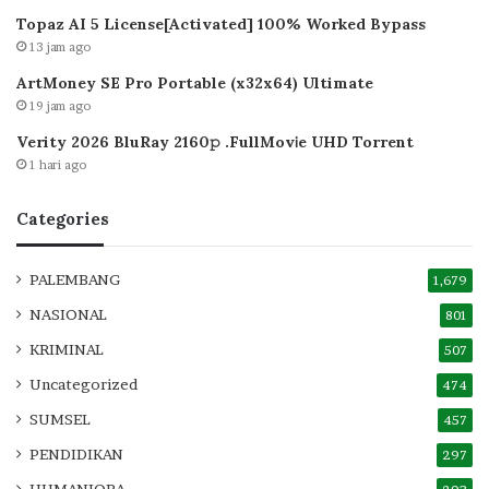
Topaz AI 5 License[Activated] 100% Worked Bypass
13 jam ago
ArtMoney SE Pro Portable (x32x64) Ultimate
19 jam ago
Verity 2026 BluRay 2160𝚙 .FullMov𝗂e UHD Torrent
1 hari ago
Categories
PALEMBANG
1,679
NASIONAL
801
KRIMINAL
507
Uncategorized
474
SUMSEL
457
PENDIDIKAN
297