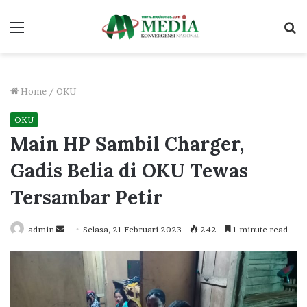
Menu
S
fo
Home
/
OKU
OKU
Main HP Sambil Charger,
Gadis Belia di OKU Tewas
Tersambar Petir
Send
admin
Selasa, 21 Februari 2023
242
1 minute read
an
email