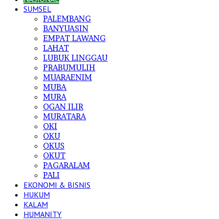
SUMSEL
PALEMBANG
BANYUASIN
EMPAT LAWANG
LAHAT
LUBUK LINGGAU
PRABUMULIH
MUARAENIM
MUBA
MURA
OGAN ILIR
MURATARA
OKI
OKU
OKUS
OKUT
PAGARALAM
PALI
EKONOMI & BISNIS
HUKUM
KALAM
HUMANITY