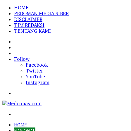
HOME
PEDOMAN MEDIA SIBER
DISCLAIMER
TIM REDAKSI
TENTANG KAMI
Sidebar
Random
Article
Log
In
Follow
Facebook
Twitter
YouTube
Instagram
Menu
Search
for
HOME
NASIONAL