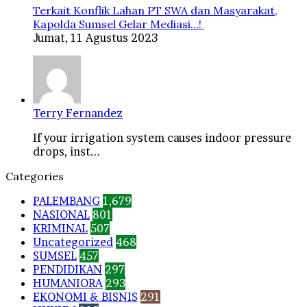
Terkait Konflik Lahan PT SWA dan Masyarakat,
Kapolda Sumsel Gelar Mediasi…!
Jumat, 11 Agustus 2023
Terry Fernandez
If your irrigation system causes indoor pressure
drops, inst...
Categories
PALEMBANG
1,679
NASIONAL
801
KRIMINAL
507
Uncategorized
468
SUMSEL
457
PENDIDIKAN
297
HUMANIORA
293
EKONOMI & BISNIS
291