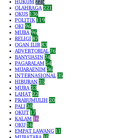
HUKUM
225
OLAHRAGA
221
OKUS
136
POLITIK
119
OKI
96
MUBA
96
RELIGI
87
OGAN ILIR
83
ADVERTORIAL
76
BANYUASIN
74
PAGARALAM
54
MUARAENIM
36
INTERNASIONAL
35
HIBURAN
25
MURA
23
LAHAT
22
PRABUMULIH
20
PALI
20
OKUT
17
KALAM
16
OKU
16
EMPAT LAWANG
11
MURATARA
10