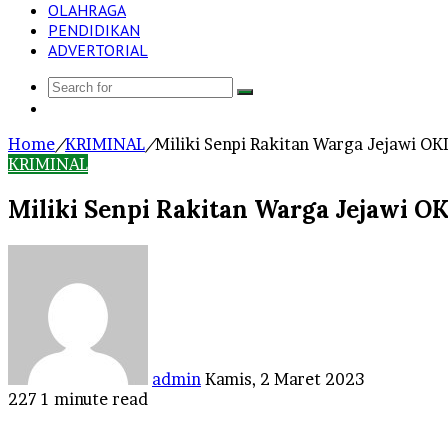
OLAHRAGA
PENDIDIKAN
ADVERTORIAL
Search
Log
for
In
Home
/
KRIMINAL
/
Miliki Senpi Rakitan Warga Jejawi OK
KRIMINAL
Miliki Senpi Rakitan Warga Jejawi O
Send
an
email
admin
Kamis, 2 Maret 2023
227
1 minute read
Facebook
Twitter
LinkedIn
Tumblr
Pinterest
Reddit
VKontakte
Odnoklassniki
Pocket