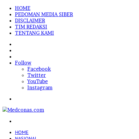
HOME
PEDOMAN MEDIA SIBER
DISCLAIMER
TIM REDAKSI
TENTANG KAMI
Sidebar
Random
Article
Log
In
Follow
Facebook
Twitter
YouTube
Instagram
Menu
Search
for
HOME
NASIONAL