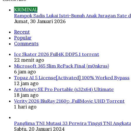
Close
KRIMINAL
Rampok Sadis Lukai Istri-Bunuh Anak Juragan Sate d
Jumat, 30 Januari 2026
Recent
Popular
Comments
Ice Skater 2026 Full4K DDP5.1 torrent
22 menit ago
Microsoft 365 Slim RePack Final {m0nkrus}
6 jam ago
Topaz AI 5 License[Activated] 100% Worked Bypass
12 jam ago
ArtMoney SE Pro Portable (x32x64) Ultimate
18 jam ago
Verity 2026 BluRay 2160𝚙 .FullMov𝗂e UHD Torrent
1 hari ago
Panglima TNI Mutasi 33 Perwira Tinggi TNI Angkata
Sabtu, 20 Januari 2024