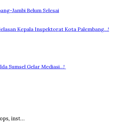
bang-Jambi Belum Selesai
elasan Kepala Inspektorat Kota Palembang…!
lda Sumsel Gelar Mediasi…!
ps, inst...