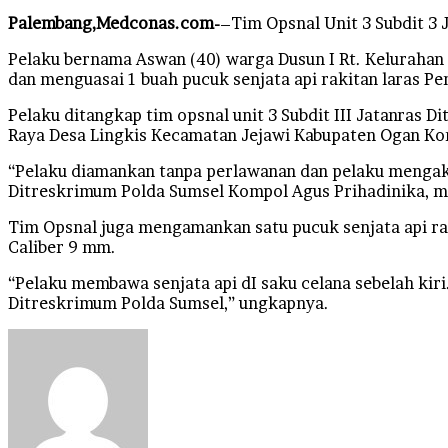
Palembang,Medconas.com-
–Tim Opsnal Unit 3 Subdit 3
Pelaku bernama Aswan (40) warga Dusun I Rt. Kelurahan
dan menguasai 1 buah pucuk senjata api rakitan laras Pe
Pelaku ditangkap tim opsnal unit 3 Subdit III Jatanras 
Raya Desa Lingkis Kecamatan Jejawi Kabupaten Ogan Kome
“Pelaku diamankan tanpa perlawanan dan pelaku mengaku
Ditreskrimum Polda Sumsel Kompol Agus Prihadinika, me
Tim Opsnal juga mengamankan satu pucuk senjata api rak
Caliber 9 mm.
“Pelaku membawa senjata api dI saku celana sebelah kiri.
Ditreskrimum Polda Sumsel,” ungkapnya.
Send
an
email