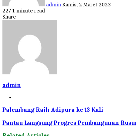
admin
Kamis, 2 Maret 2023
227
1 minute read
Facebook
Twitter
LinkedIn
Tumblr
Pinterest
Reddit
VKontakte
Odnoklassniki
Pocket
Share
Facebook
Twitter
LinkedIn
Tumblr
Pinterest
Reddit
VKontakte
Odnoklassniki
Pocket
Share
Print
via
Email
admin
Website
Palembang Raih Adipura ke 13 Kali
Pantau Langsung Progres Pembangunan Rusun P
Related Articles