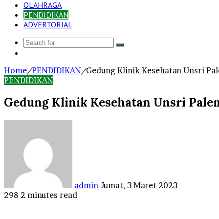
OLAHRAGA
PENDIDIKAN
ADVERTORIAL
Search
Log
for
In
Home
/
PENDIDIKAN
/
Gedung Klinik Kesehatan Unsri Pa
PENDIDIKAN
Gedung Klinik Kesehatan Unsri Pal
Send
an
email
admin
Jumat, 3 Maret 2023
298
2 minutes read
Facebook
Twitter
LinkedIn
Tumblr
Pinterest
Reddit
VKontakte
Odnoklassniki
Pocket