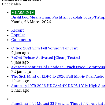
Check Also
Close
MUARAENIM
Disdikbud Muara Enim Pastikan Sekolah Tetap Tata
Kamis, 26 Maret 2026
Recent
Popular
Comments
Office 2021 Slim Full Version Tor𝚛ent
2 jam ago
ReGet Deluxe Activated [Clean] Tested
9 jam ago
Avatar: Frontiers of Pandora Crack Fixed Compres
22 jam ago
The Sick Mind of EDP445 2026 𝐅𝚞𝐥𝐥 𝐌𝐨𝚟𝐢𝐞 Dual Au
1 hari ago
Amnesty 1979 2026 HDCAM 4K DDP5.1 Yify High Speed
1 hari ago
Panglima TNI Mutasi 33 Perwira Tinggi TNI Angkata