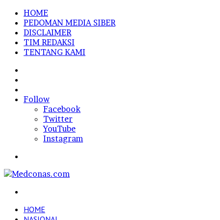
HOME
PEDOMAN MEDIA SIBER
DISCLAIMER
TIM REDAKSI
TENTANG KAMI
Sidebar
Random
Article
Log
In
Follow
Facebook
Twitter
YouTube
Instagram
Menu
Search
for
HOME
NASIONAL