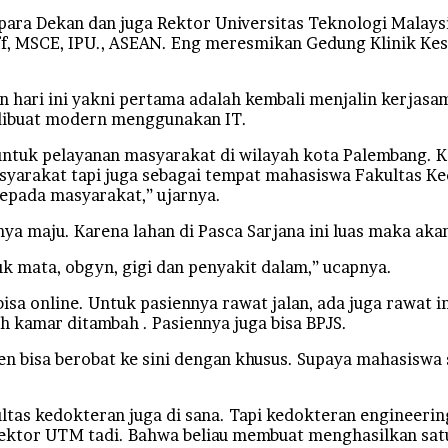
 para Dekan dan juga Rektor Universitas Teknologi Malays
ggaff, MSCE, IPU., ASEAN. Eng meresmikan Gedung Klinik Ke
n hari ini yakni pertama adalah kembali menjalin kerja
 dibuat modern menggunakan IT.
untuk pelayanan masyarakat di wilayah kota Palembang. K
masyarakat tapi juga sebagai tempat mahasiswa Fakultas 
epada masyarakat,” ujarnya.
nya maju. Karena lahan di Pasca Sarjana ini luas maka ak
k mata, obgyn, gigi dan penyakit dalam,” ucapnya.
bisa online. Untuk pasiennya rawat jalan, ada juga rawat
ah kamar ditambah . Pasiennya juga bisa BPJS.
sen bisa berobat ke sini dengan khusus. Supaya mahasiswa
tas kedokteran juga di sana. Tapi kedokteran engineerin
ektor UTM tadi. Bahwa beliau membuat menghasilkan satu 