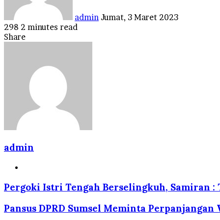
admin
Jumat, 3 Maret 2023
298
2 minutes read
Facebook
Twitter
LinkedIn
Tumblr
Pinterest
Reddit
VKontakte
Odnoklassniki
Pocket
Share
Facebook
Twitter
LinkedIn
Tumblr
Pinterest
Reddit
VKontakte
Odnoklassniki
Pocket
Share
Print
via
Email
admin
Website
Pergoki Istri Tengah Berselingkuh, Samiran :
Pansus DPRD Sumsel Meminta Perpanjangan 