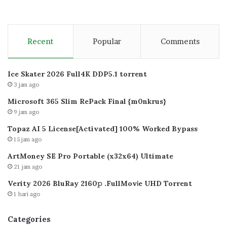
Recent
Popular
Comments
Ice Skater 2026 Full4K DDP5.1 torrent
3 jam ago
Microsoft 365 Slim RePack Final {m0nkrus}
9 jam ago
Topaz AI 5 License[Activated] 100% Worked Bypass
15 jam ago
ArtMoney SE Pro Portable (x32x64) Ultimate
21 jam ago
Verity 2026 BluRay 2160𝚙 .FullMov𝗂e UHD Torrent
1 hari ago
Categories