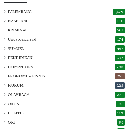
PALEMBANG
1,679
NASIONAL
801
KRIMINAL
507
Uncategorized
474
SUMSEL
457
PENDIDIKAN
297
HUMANIORA
293
EKONOMI & BISNIS
291
HUKUM
225
OLAHRAGA
221
OKUS
136
POLITIK
119
OKI
96