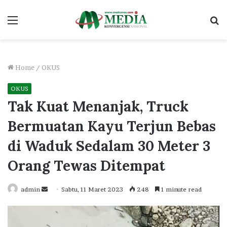
Menu
S
fo
Home
/
OKUS
OKUS
Tak Kuat Menanjak, Truck
Bermuatan Kayu Terjun Bebas
di Waduk Sedalam 30 Meter 3
Orang Tewas Ditempat
Send
admin
Sabtu, 11 Maret 2023
248
1 minute read
an
email