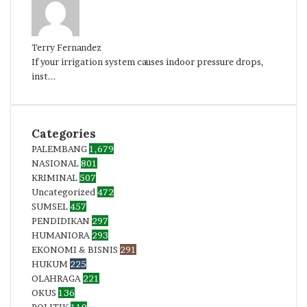
Terry Fernandez
If your irrigation system causes indoor pressure drops,
inst...
Categories
PALEMBANG
1,679
NASIONAL
801
KRIMINAL
507
Uncategorized
472
SUMSEL
457
PENDIDIKAN
297
HUMANIORA
293
EKONOMI & BISNIS
291
HUKUM
225
OLAHRAGA
221
OKUS
136