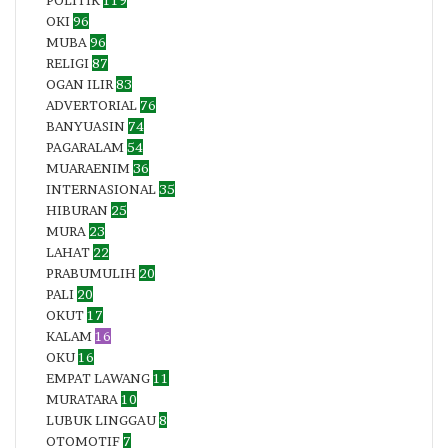
POLITIK
119
OKI
96
MUBA
96
RELIGI
87
OGAN ILIR
83
ADVERTORIAL
76
BANYUASIN
74
PAGARALAM
54
MUARAENIM
36
INTERNASIONAL
35
HIBURAN
25
MURA
23
LAHAT
22
PRABUMULIH
20
PALI
20
OKUT
17
KALAM
16
OKU
16
EMPAT LAWANG
11
MURATARA
10
LUBUK LINGGAU
8
OTOMOTIF
7