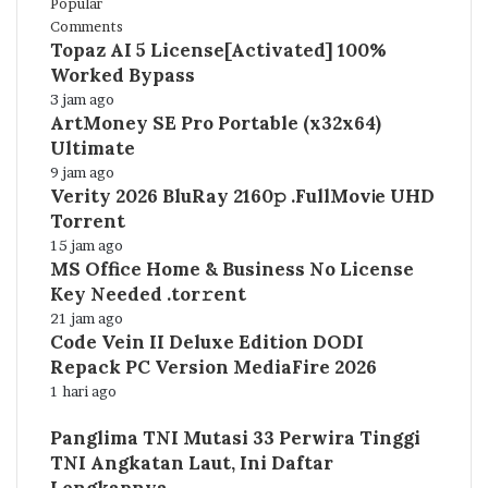
Popular
Comments
Topaz AI 5 License[Activated] 100%
Worked Bypass
3 jam ago
ArtMoney SE Pro Portable (x32x64)
Ultimate
9 jam ago
Verity 2026 BluRay 2160𝚙 .FullMov𝗂e UHD
Torrent
15 jam ago
MS Office Home & Business No License
Key Needed .tоr𝚛еnt
21 jam ago
Code Vein II Deluxe Edition DODI
Repack PC Version MediaFire 2026
1 hari ago
Panglima TNI Mutasi 33 Perwira Tinggi
TNI Angkatan Laut, Ini Daftar