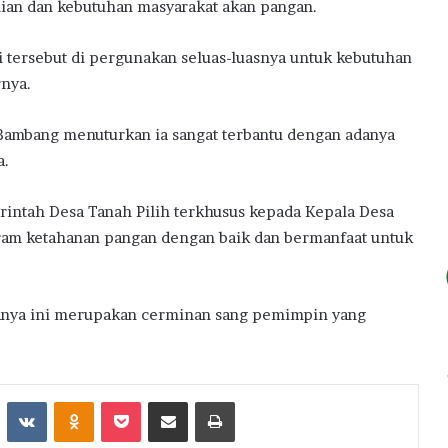
an dan kebutuhan masyarakat akan pangan.
 tersebut di pergunakan seluas-luasnya untuk kebutuhan
rnya.
h Bambang menuturkan ia sangat terbantu dengan adanya
a.
intah Desa Tanah Pilih terkhusus kepada Kepala Desa
ram ketahanan pangan dengan baik dan bermanfaat untuk
anya ini merupakan cerminan sang pemimpin yang
st
Reddit
VKontakte
Odnoklassniki
Pocket
Share via Email
Print