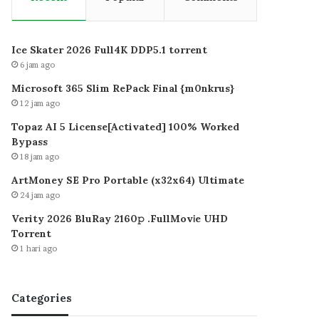
Ice Skater 2026 Full4K DDP5.1 torrent
6 jam ago
Microsoft 365 Slim RePack Final {m0nkrus}
12 jam ago
Topaz AI 5 License[Activated] 100% Worked
Bypass
18 jam ago
ArtMoney SE Pro Portable (x32x64) Ultimate
24 jam ago
Verity 2026 BluRay 2160𝚙 .FullMov𝗂e UHD
Torrent
1 hari ago
Categories