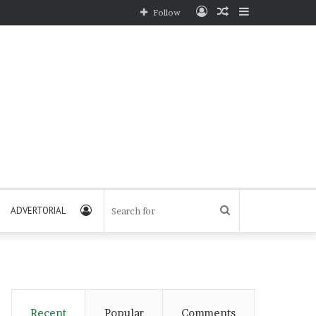
Log
Random
Sidebar
Follow
In
Article
Log
Search
ADVERTORIAL
In
for
Recent
Popular
Comments