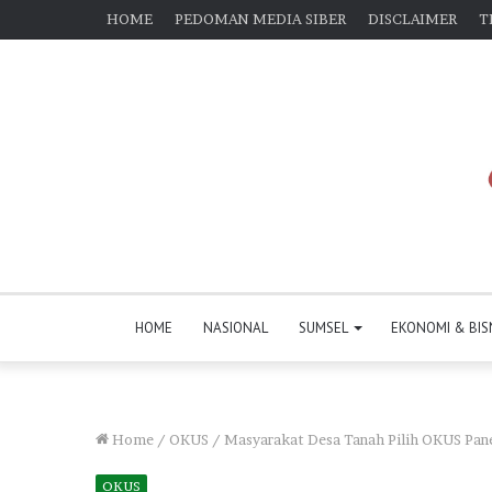
HOME
PEDOMAN MEDIA SIBER
DISCLAIMER
T
HOME
NASIONAL
SUMSEL
EKONOMI & BIS
Home
/
OKUS
/
Masyarakat Desa Tanah Pilih OKUS Pan
OKUS