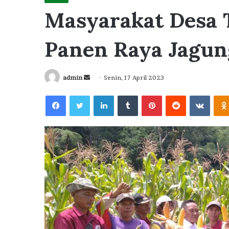
Masyarakat Desa 
Panen Raya Jagun
Send
admin
Senin, 17 April 2023
an
Facebook
Twitter
LinkedIn
Tumblr
Pinterest
Reddit
VKont
email