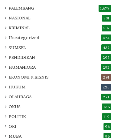
PALEMBANG
1,679
NASIONAL
801
KRIMINAL
507
Uncategorized
474
SUMSEL
457
PENDIDIKAN
297
HUMANIORA
293
EKONOMI & BISNIS
291
HUKUM
225
OLAHRAGA
221
OKUS
136
POLITIK
119
OKI
96
MUBA
96