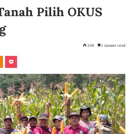
Tanah Pilih OKUS
g
238
1 minute read
akte
Odnoklassniki
Pocket