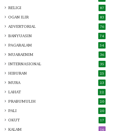
RELIGI
87
OGAN ILIR
83
ADVERTORIAL
76
BANYUASIN
74
PAGARALAM
54
MUARAENIM
36
INTERNASIONAL
35
HIBURAN
25
MURA
23
LAHAT
22
PRABUMULIH
20
PALI
20
OKUT
17
KALAM
16