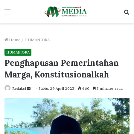
Menu
S
fo
Home
/
HUMANIORA
HUMANIORA
Penghapusan Pemerintahan
Marga, Konstitusionalkah
Send
Redaksi
Sabtu, 29 April 2023
660
3 minutes read
an
email