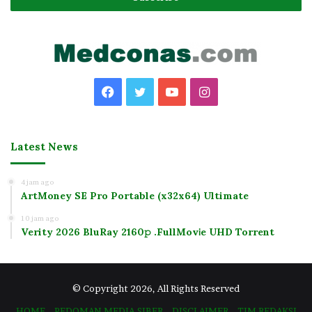
Facebook
Twitter
YouTube
Instagram
Latest News
4 jam ago
ArtMoney SE Pro Portable (x32x64) Ultimate
10 jam ago
Verity 2026 BluRay 2160𝚙 .FullMov𝗂e UHD Torrent
© Copyright 2026, All Rights Reserved
HOME
PEDOMAN MEDIA SIBER
DISCLAIMER
TIM REDAKSI