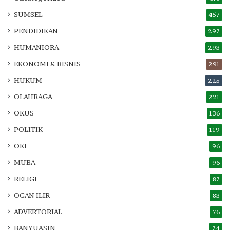
SUMSEL
457
PENDIDIKAN
297
HUMANIORA
293
EKONOMI & BISNIS
291
HUKUM
225
OLAHRAGA
221
OKUS
136
POLITIK
119
OKI
96
MUBA
96
RELIGI
87
OGAN ILIR
83
ADVERTORIAL
76
BANYUASIN
74