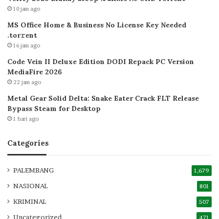
10 jam ago
MS Office Home & Business No License Key Needed
.tоr𝚛еnt
16 jam ago
Code Vein II Deluxe Edition DODI Repack PC Version
MediaFire 2026
22 jam ago
Metal Gear Solid Delta: Snake Eater Crack FLT Release
Bypass Steam for Desktop
1 hari ago
Categories
PALEMBANG
1,679
NASIONAL
801
KRIMINAL
507
Uncategorized
471