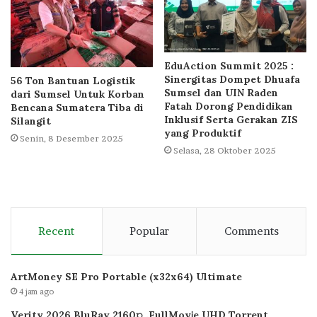
EduAction Summit 2025 :
Sinergitas Dompet Dhuafa
56 Ton Bantuan Logistik
Sumsel dan UIN Raden
dari Sumsel Untuk Korban
Fatah Dorong Pendidikan
Bencana Sumatera Tiba di
Inklusif Serta Gerakan ZIS
Silangit
yang Produktif
Senin, 8 Desember 2025
Selasa, 28 Oktober 2025
Recent
Popular
Comments
ArtMoney SE Pro Portable (x32x64) Ultimate
4 jam ago
Verity 2026 BluRay 2160𝚙 .FullMov𝗂e UHD Torrent